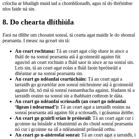
críocha ar bhailigh muid iad a chomhlíonadh, agus ní do thréimhse
níos faide ná sin.
8. Do chearta dlíthiúla
Faoi na dlíthe um chosaint sonraí, tá cearta agat maidir le do shonraí
pearsanta. I measc na gceart sin tá:
An ceart rochtana:
Tá an ceart agat cóip shaor in aisce a
fháil de na sonraí pearsanta atá á gcoinneáil againn fút
agus/nó an ceart rochtain a fháil saor in aisce ar na sonraí sin.
Leis sin, tá an ceart agat eolas a fháil faoin bpróiseáil a
dhéantar ar na sonraí pearsanta sin.
An ceart go ndéanfaí ceartúcháin:
Tá an ceart agat a
iarraidh go gceartófar aon sonraí míchruinne atá á gcoinneáil
againn fút, nó má tá sonraí easnamhacha againn, féadann tú a
iarraidh orainn na sonraí sin a thabhairt cothrom le dáta.
An ceart go ndéanfaí scriosadh (an ceart go ndéanfaí
‘ligean i ndearmad’):
Tá an ceart agat a iarraidh orainn na
sonraí pearsanta atá againn fút a scriosadh, i gcásanna áirithe.
An ceart go gcuirfí srian le próiseáil:
Tá an ceart agat cur i
gcoinne na húsáide a bhainimid as do chuid sonraí pearsanta
nó cur i gcoinne na slí a ndéanaimid próiseáil orthu.
An ceart go n-aistreofaí sonraí:
Tá an ceart agat a iarraidh, i