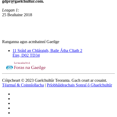
gdpr@gaelchultur.com.
Leagan 1:
25 Bealtaine 2018
Ranganna agus acmhainní Gaeilge
11 Sráid an Chláraigh, Baile Átha Cliath 2
Éire, D02 TD34
Cóipcheart © 2023 Gaelchultúr Teoranta. Gach ceart ar cosaint.
Téarmaí & Coinníollacha
|
Príobháideachais Sonraí ó Ghaelchultúr