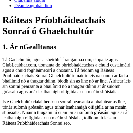
Clubanna áitiúla
Déan teagmháil linn
Ráiteas Príobháideachais
Sonraí ó Ghaelchultúr
1. Ár nGealltanas
Tá Gaelchultúr, agus a sheirbhísí ranganna.com, siopa.ie agus
ClubLeabhar.com, tiomanta do phríobhaideachas a chuid custaiméirí
agus a chuid foghlaimeoirí a chosaint. Tá feidhm ag Ráiteas
Príobháideachais Sonraí Ghaelchultúir maidir leis na sonraí ar fad a
bhailímid nó a thugtar dúinn, bíodh sin as líne nó ar líne. Áirítear leis
sin sonraí pearsanta a bhailímid nó a thugtar dúinn ar ár suíomh
gréasáin agus ar ár leathanaigh oifigiúla ar na meáin shóisialta.
Is é Gaelchultúr rialaitheoir na sonraí pearsanta a bhailítear as líne,
trínár suíomh gréasáin agus trínár leathanaigh oifigiúla ar na meáin
shóisialta. Nuair a thugann tú cuairt ar ár suíomh gréasáin agus ar ár
leathanaigh oifigiúla ar na meáin shóisialta, toilíonn tú leis an
Ráiteas Príobháideachais Sonraí seo.