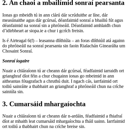
2. An chaoi a mbailímid sonraí pearsanta
Ionas go mbeidh tú in ann clárú dár scrúduithe ar líne, dár
measúnaithe agus dár gcúrsaí, déanfaimid sonraí a bhailiú fút agus
déanfaimid na sonraí sin a phróiseáil. Déanfaimid amhlaidh chun
d’idirbheart ar siopa.ie a chur i gcrích freisin.
Is é Airteagal 6(f) – leasanna dlíthiúla – an foras dlíthiúil atá againn
do phróiseáil na sonraí pearsanta sin faoin Rialachán Ginearálta um
Chosaint Sonraí.
Sonraí íogaire
Nuair a chláraíonn tú ar cheann dár gcúrsaí, féadfaimid iarraidh ort
grianghraf díot féin a chur chugainn ionas go mbeimid in ann
aitheantas fótagrafach a chruthú duit. I ngach cás, iarrfaimid ort
toiliú sainráite a thabhairt an grianghraf a phróiseáil chun na críche
sainiúla sin.
3. Cumarsáid mhargaíochta
Nuair a chláraíonn tú ar cheann dár n-ardáin, féadfaimid a fhiafraí
díot ar mhaith leat cumarsáid mhargaíochta a fháil uainn. Iarrfaimid
ort toiliú a thabhairt chun na críche breise sin.