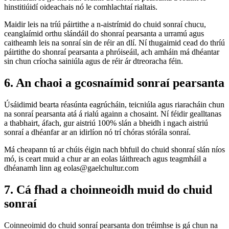
hinstitiúidí oideachais nó le comhlachtaí rialtais.
Maidir leis na tríú páirtithe a n-aistrímid do chuid sonraí chucu,
ceanglaímid orthu slándáil do shonraí pearsanta a urramú agus
caitheamh leis na sonraí sin de réir an dlí. Ní thugaimid cead do thríú
páirtithe do shonraí pearsanta a phróiseáil, ach amháin má dhéantar
sin chun críocha sainiúla agus de réir ár dtreoracha féin.
6. An chaoi a gcosnaímid sonraí pearsanta
Úsáidimid bearta réasúnta eagrúcháin, teicniúla agus riaracháin chun
na sonraí pearsanta atá á rialú againn a chosaint. Ní féidir gealltanas
a thabhairt, áfach, gur aistriú 100% slán a bheidh i ngach aistriú
sonraí a dhéanfar ar an idirlíon nó trí chóras stórála sonraí.
Má cheapann tú ar chúis éigin nach bhfuil do chuid shonraí slán níos
mó, is ceart muid a chur ar an eolas láithreach agus teagmháil a
dhéanamh linn ag eolas@gaelchultur.com
7. Cá fhad a choinneoidh muid do chuid
sonraí
Coinneoimid do chuid sonraí pearsanta don tréimhse is gá chun na