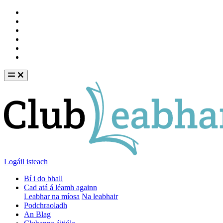
Logáil isteach
Bí i do bhall
Cad atá á léamh againn
Leabhar na míosa
Na leabhair
Podchraoladh
An Blag