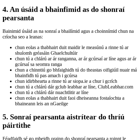
4. An úsáid a bhainfimid as do shonraí
pearsanta
Bainimid úsáid as na sonraí a bhailímid agus a choinnímid chun na
críocha seo a leanas:
chun eolas a thabhairt duit maidir le measúnú a rinne tú ar
shuíomh gréasáin Ghaelchultúir
chun tú a chlárú ar ár ranganna, ar ár gcúrsaí ar líne agus ar ár
gcúrsaí sa seomra ranga
chun a chinntiú go bhfaighidh tú do theastas oifigiúil nuair má
bhainfidh tú pas amach i gcúrsa
chun idirbhearta a rinne tú ar siopa.ie a chur i gcrích
chun tú a chlárú dár gclub leabhar ar líne, ClubLeabhar.com
chun tú a chlárú dár nuachtlitir ar líne
chun eolas a thabhairt duit faoi dheiseanna fostaíochta a
bhaineann leis an nGaeilge
5. Sonraí pearsanta aistrítear do thríú
páirtithe
Féadfaidh sé go mbeidh orainn do shonraí pearsanta a roinnt le