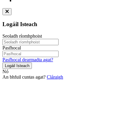
Logáil Isteach
Seoladh ríomhphoist
Pasfhocal
Pasfhocal dearmadta agat?
Logáil Isteach
Nó
An bhfuil cuntas agat?
Cláraigh