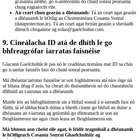
gcásanna áirithe, go n-aistreoimis do chuid sonraí pearsanta
chuig eagraíocht eile.
An ceart chun gearán a dhéanamh:
Tá an ceart agat gearán
a dhéanamh le hOifig an Choimisinéara Cosanta Sonraí
(dataprotection.ie). Tá an ceart agat freisin gearán a sheoladh
díreach chugainne ag eolas@gaelchultur.com.
9. Cineálacha ID atá de dhíth le go
bhfreagrófar iarratas faisnéise
Glacann Gaelchultúr le pas nó le ceadúnas tiomána mar ID sa chás
go n-iarrtar faisnéis faoi do chuid sonraí pearsanta.
Má dhéantar iarratas faisnéise ar son foghlaimeora atá níos óige ná
sé bliana déag d’aois, ba cheart do thuismitheoir nó do chaomhnóir
dlíthiúil an t-iarratas sin a dhéanamh.
Maidir leis an bhfoghlaimeoir sin a bhfuil sonraí á n-iarraidh faoi nó
fúithi, tá sé tábhachtach dúinn a bheith cinnte go bhfuil an duine a
dhéanann an t-iarratas ag gníomhú go dlisteanach ar son an
fhoghlaimeora sin agus chun leasa an fhoghlaimeora sin.
Má bhíonn aon cheist eile agat, is féidir teagmháil a dhéanamh
le hOifigeach Cosanta Sonraí Ghaelchultúir ag