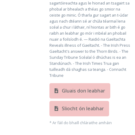
sagartóireachta agus le hionad an tsagairt sa
phobal ar bhealach a théas go smior na
ceiste go minic. Ó tharla gur sagart an t-údar
agus nach dtéann sé ar chúla téarmaí lena
scéal a chur i láthair, ní hiontas ar bith é go
raibh an leabhar go mór i mbéal an phobail
nuair a foilsíodh é. — Raidió na Gaeltachta
Reveals illness of Gaeltacht. - The Irish Press
Gaeltacht's answer to the Thorn Birds. - The
Sunday Tribune Scéalaí ó dhúchas is ea an
Standúnach. - The Irish Times Trua gan
tuilleadh dá shaghas sa teanga. - Connacht
Tribune
Gluais don leabhar
Sliocht ón leabhar
* Ar fáil do bhaill chláraithe amháin