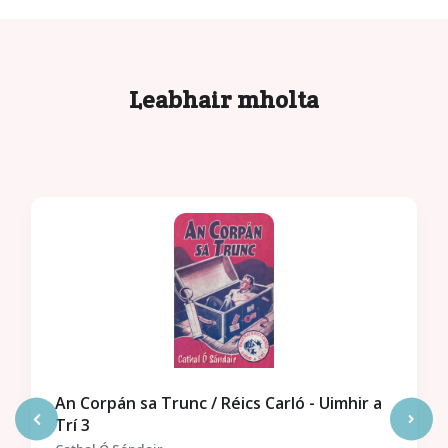
Leabhair mholta
An Corpán sa Trunc / Réics Carló - Uimhir a
Trí 3