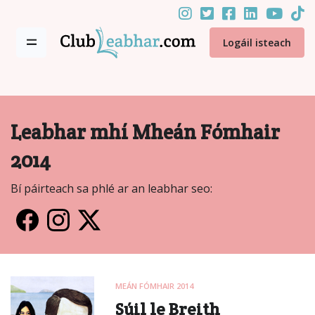
Logáil isteach
Leabhar mhí Mheán Fómhair
2014
Bí páirteach sa phlé ar an leabhar seo:
MEÁN FÓMHAIR 2014
Súil le Breith