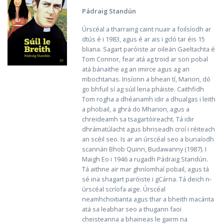
Pádraig Standún
Úrscéal a tharraing caint nuair a foilsíodh ar
dtús é i 1983, agus é ar ais i gcló tar éis 15
bliana. Sagart paróiste ar oileán Gaeltachta é
Tom Connor, fear atá ag troid ar son pobal
atá bánaithe ag an imirce agus ag an
mbochtanas. Insíonn a bhean tí, Marion, dó
go bhfuil sí ag súil lena pháiste. Caithfidh
Tom rogha a dhéanamh idir a dhualgas i leith
a phobail, a ghrá do Mharion, agus a
chreideamh sa tsagartóireacht. Tá idir
dhrámatúlacht agus bhriseadh croí i réiteach
an scéil seo. Is ar an úrscéal seo a bunaíodh
scannán Bhob Quinn, Budawanny (1987). I
Maigh Eo i 1946 a rugadh Pádraig Standún.
Tá aithne air mar ghníomhaí pobail, agus tá
sé ina shagart paróiste i gCárna. Tá deich n-
úrscéal scríofa aige. Úrscéal
neamhchoitianta agus thar a bheith macánta
atá sa leabhar seo a thugann faoi
cheisteanna a bhaineas le gairm na