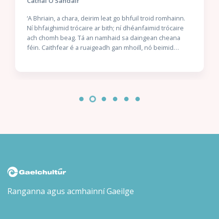
Cathal Ó Sándair
‘A Bhriain, a chara, deirim leat go bhfuil troid romhainn.
Ní bhfaighimid trócaire ar bith; ní dhéanfaimid trócaire
ach chomh beag. Tá an namhaid sa daingean cheana
féin. Caithfear é a ruaigeadh gan mhoill, nó beimid
ródhéanach.’ Nuair a thuirlingíonn trunc mistéireach ag
doras Chaitlín Mhic Gearailt, is beag coinne atá aici leis
an uafás atá istigh ann: corpán a fir céile. Bhí an Garda
óg Seán Mac Gearailt ar mhisean sár-rúnda do Malcolm
Ó Conchubhair, Cheannaire an Bhrainse Lorgaireachta,
é ag fiosrú buíon coirpeach atá i bhfad ró-eolach ar
ghníomhaíochtaí rúnda na nGardaí agus an Rialtais. Níl
aon amhras ar Malcolm – ná ar a chara mór Réics Carló –
gur teachtaireacht dó féin atá sa dúnmharú seo: éirigh
as an bhfiosrúchán. Láithreach. Isteach sa bhearna
bhaoil arís le Réics agus a chúntóir óg, Brian Ó Ruairc,
agus iad ag iarraidh Éire a choinneáil slán ó naimhde.
Ach cén seans atá acu nuair atá duine mór sa Rialtas, is
léir, ag tacú leis na coirpigh?
Ranganna agus acmhainní Gaeilge