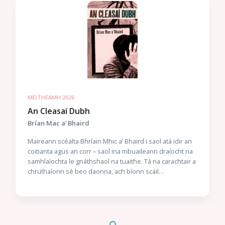
MEITHEAMH 2026
An Cleasaí Dubh
Brían Mac a’ Bhaird
Maireann scéalta Bhríain Mhic a’ Bhaird i saol atá idir an
coitianta agus an corr – saol ina mbuaileann draíocht na
samhlaíochta le gnáthshaol na tuaithe. Tá na carachtair a
chruthaíonn sé beo daonna, ach bíonn scáil
éiginnteachta ag crochadh tharstu go minic, le seift éigin
agus rúndiamhair fite fuaite i scéalta a mbeatha. Léirítear
réimse leathan de shaolta sna scéalta seo: tá an greann
ann chomh maith leis an ghruaim, leis an uaigneas agus
an cairdeas, an fhírinne lom agus an chaimiléireacht.