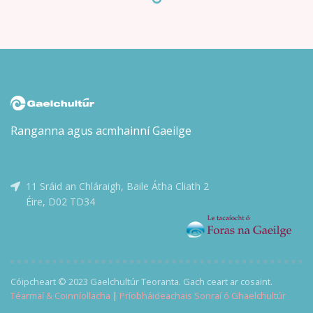
Tugann Mac a’ Bhaird a ghuth sainiúil féin do shaol atá
ag athrú, guth atá fréamhaithe sa traidisiún ach atá ag
lorg bealaí úra leis an fhírinne a rá amach. Seo leabhar a
mheallfaidh an léitheoir isteach sna saolta a nochtar
dúinn, áit a mbíonn an gnáthshaol i gcónaí réidh le héirí
as an choiteann.
Ranganna agus acmhainní Gaeilge
11 Sráid an Chláraigh, Baile Átha Cliath 2
Éire, D02 TD34
Cóipcheart © 2023 Gaelchultúr Teoranta. Gach ceart ar cosaint.
Téarmaí & Coinníollacha
|
Príobháideachais Sonraí ó Ghaelchultúr