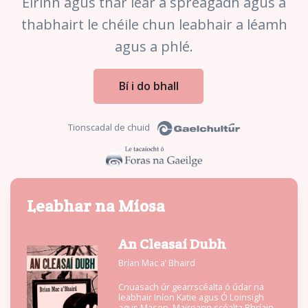
Éirinn agus thar lear a spreagadh agus a
thabhairt le chéile chun leabhair a léamh
agus a phlé.
Bí i do bhall
Tionscadal de chuid
Leabhar na Míosa
An Cleasaí Dubh
Brían Mac a’ Bhaird
Cnuasach úr gearrscéalta ó údar na
leabhair Iníon Katie agus Ó Loinsigh
agus Mason. Maireann scéalta Bhríain