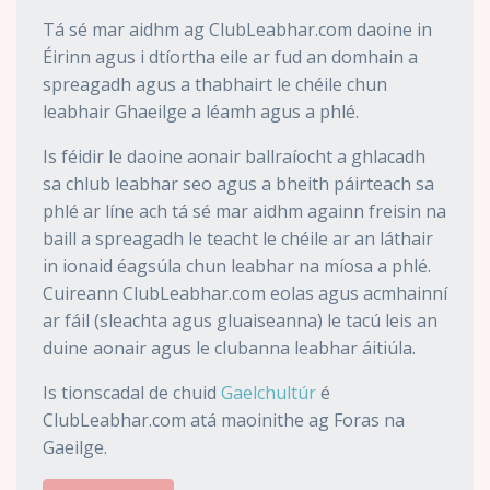
Tá sé mar aidhm ag ClubLeabhar.com daoine in
Éirinn agus i dtíortha eile ar fud an domhain a
spreagadh agus a thabhairt le chéile chun
leabhair Ghaeilge a léamh agus a phlé.
Is féidir le daoine aonair ballraíocht a ghlacadh
sa chlub leabhar seo agus a bheith páirteach sa
phlé ar líne ach tá sé mar aidhm againn freisin na
baill a spreagadh le teacht le chéile ar an láthair
in ionaid éagsúla chun leabhar na míosa a phlé.
Cuireann ClubLeabhar.com eolas agus acmhainní
ar fáil (sleachta agus gluaiseanna) le tacú leis an
duine aonair agus le clubanna leabhar áitiúla.
Is tionscadal de chuid
Gaelchultúr
é
ClubLeabhar.com atá maoinithe ag Foras na
Gaeilge.