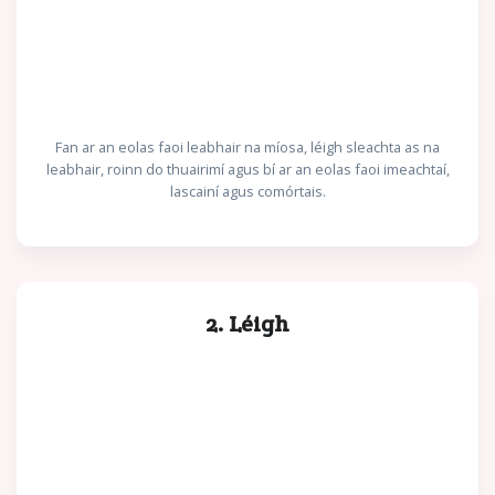
Fan ar an eolas faoi leabhair na míosa, léigh sleachta as na
leabhair, roinn do thuairimí agus bí ar an eolas faoi imeachtaí,
lascainí agus comórtais.
2. Léigh