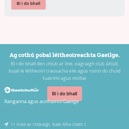
Bí i do bhall
Ag cothú pobal léitheoireachta Gaeilge.
Bí i do bhall den chlub ar líne, eagraigh club áitiúil,
buail le léitheoirí craosacha eile agus roinn do chuid
tuairimí agus moltaí.
Bí i do bhall
Ranganna agus acmhainní Gaeilge
11 Sráid an Chláraigh, Baile Átha Cliath 2