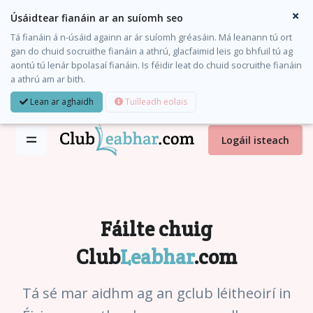
Úsáidtear fianáin ar an suíomh seo
Tá fianáin á n-úsáid againn ar ár suíomh gréasáin. Má leanann tú ort
gan do chuid socruithe fianáin a athrú, glacfaimid leis go bhfuil tú ag
aontú tú lenár bpolasaí fianáin. Is féidir leat do chuid socruithe fianáin
a athrú am ar bith.
Lean ar aghaidh
Tuilleadh eolais
Logáil isteach
Fáilte chuig
Club
Leabhar
.com
Tá sé mar aidhm ag an gclub léitheoirí in