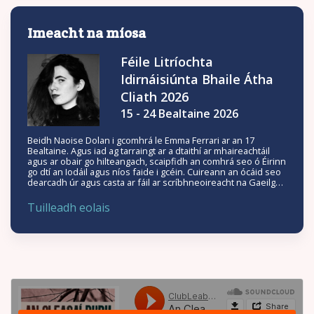
Imeacht na míosa
Féile Litríochta
Idirnáisiúnta Bhaile Átha
Cliath 2026
15 - 24 Bealtaine 2026
Beidh Naoise Dolan i gcomhrá le Emma Ferrari ar an 17
Bealtaine. Agus iad ag tarraingt ar a dtaithí ar mhaireachtáil
agus ar obair go hilteangach, scaipfidh an comhrá seo ó Éirinn
go dtí an Iodáil agus níos faide i gcéin. Cuireann an ócáid seo
dearcadh úr agus casta ar fáil ar scríbhneoireacht na Gaeilge
inniu — agus fiafraíonn sí cad a d’fhéadfadh a bheith amach
anseo.
Tuilleadh eolais