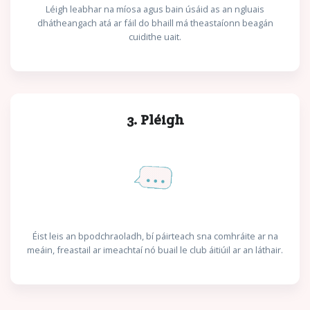
Léigh leabhar na míosa agus bain úsáid as an ngluais
dhátheangach atá ar fáil do bhaill má theastaíonn beagán
cuidithe uait.
3. Pléigh
Éist leis an bpodchraoladh, bí páirteach sna comhráite ar na
meáin, freastail ar imeachtaí nó buail le club áitiúil ar an láthair.