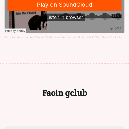
ClubLeabhar.com
·
An Cleasaí Dubh - Leabhar mhí an Mheithimh 2026 | May's Book of the Month 2026
Faoin gclub