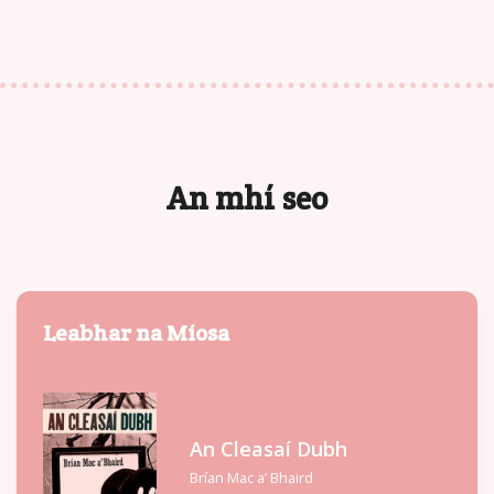
An mhí seo
Leabhar na Míosa
An Cleasaí Dubh
Brían Mac a’ Bhaird