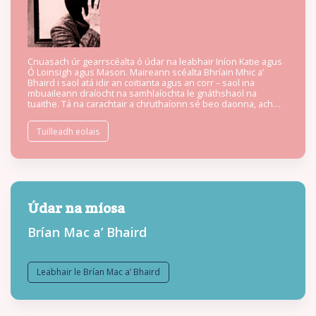
Cnuasach úr gearrscéalta ó údar na leabhair Iníon Katie agus
Ó Loinsigh agus Mason. Maireann scéalta Bhríain Mhic a’
Bhaird i saol atá idir an coitianta agus an corr – saol ina
mbuaileann draíocht na samhlaíochta le gnáthshaol na
tuaithe. Tá na carachtair a chruthaíonn sé beo daonna, ach
bíonn scáil éiginnteachta ag crochadh tharstu go minic, le seift
éigin agus rúndiamhair fite fuaite i scéalta a mbeatha. Léirítear
Tuilleadh eolais
réimse leathan de shaolta sna scéalta seo: tá an greann ann
chomh maith leis an ghruaim, leis an uaigneas agus an
cairdeas, an fhírinne lom agus an chaimiléireacht. Tugann Mac
a’ Bhaird a ghuth sainiúil féin do shaol atá ag athrú, guth atá
fréamhaithe sa traidisiún ach atá ag lorg bealaí úra leis an
fhírinne a rá amach. Seo leabhar a mheallfaidh an léitheoir
isteach sna saolta a nochtar dúinn, áit a mbíonn an
Údar na míosa
gnáthshaol i gcónaí réidh le héirí as an choiteann.
Brían Mac a’ Bhaird
Leabhair le Brían Mac a’ Bhaird