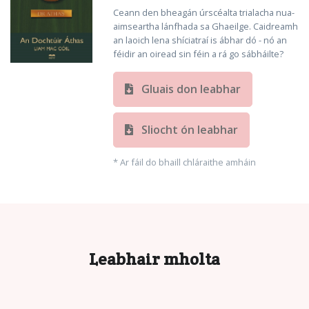
Ceann den bheagán úrscéalta trialacha nua-
aimseartha lánfhada sa Ghaeilge. Caidreamh
an laoich lena shíciatraí is ábhar dó - nó an
féidir an oiread sin féin a rá go sábháilte?
Gluais don leabhar
Sliocht ón leabhar
* Ar fáil do bhaill chláraithe amháin
Leabhair mholta