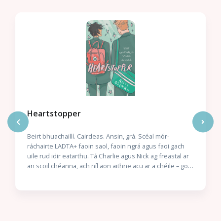
Heartstopper
Beirt bhuachaillí. Cairdeas. Ansin, grá. Scéal mór-
ráchairte LADTA+ faoin saol, faoin ngrá agus faoi gach
uile rud idir eatarthu. Tá Charlie agus Nick ag freastal ar
an scoil chéanna, ach níl aon aithne acu ar a chéile – go
dtí an lá gur gá dóibh suí in aice lena chéile. Tá siad mór
lena chéile láithreach agus ní fada go dtosaíonn Charlie
ag titim i ngrá lena chara nua. Níl ach fadhb amháin ann:
níl seans dá laghad ann go mbraitheann Nick an bealach
céanna faoi Charlie… nó an bhfuil? Scríofa agus maisithe