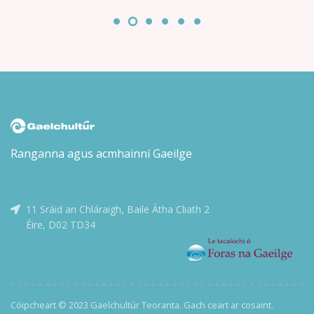
ag Alice Oseman. Aistrithe ag Eoin McEvoy.
Ranganna agus acmhainní Gaeilge
11 Sráid an Chláraigh, Baile Átha Cliath 2
Éire, D02 TD34
Cóipcheart © 2023 Gaelchultúr Teoranta. Gach ceart ar cosaint.