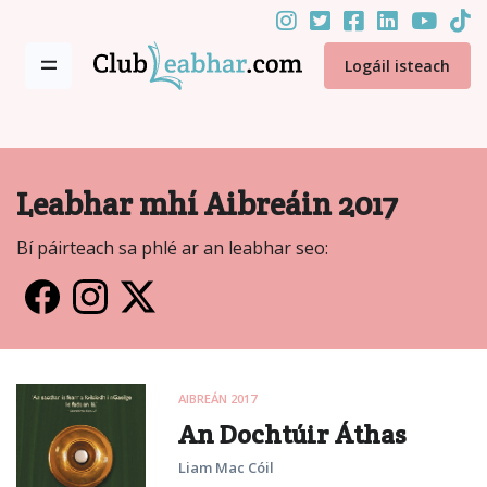
Logáil isteach
Leabhar mhí Aibreáin 2017
Bí páirteach sa phlé ar an leabhar seo:
AIBREÁN 2017
An Dochtúir Áthas
Liam Mac Cóil