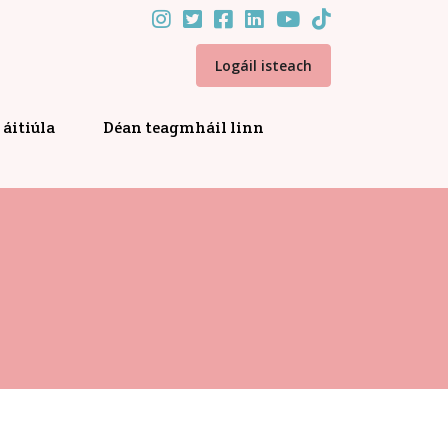
Logáil isteach
áitiúla
Déan teagmháil linn