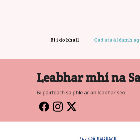
Bí i do bhall
Cad atá á léamh a
Leabhar mhí na S
Bí páirteach sa phlé ar an leabhar seo: