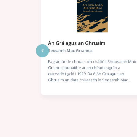
An Corpán sa Trunc / Réics Carló -
Uimhir a Trí 3
Cathal Ó Sándair
Sheosamh Mhic
án a
‘A Bhriain, a chara, deirim leat go bhfuil troid
agus an
romhainn. Ní bhfaighimid trócaire ar bith; ní
samh Mac
dhéanfaimid trócaire ach chomh beag. Tá an
 litriú suas
namhaid sa daingean cheana féin. Caithfear é a
ghraíocht.
ruaigeadh gan mhoill, nó beimid ródhéanach.’
Stuaim” ar
Nuair a thuirlingíonn trunc mistéireach ag doras
 an scéal
Chaitlín Mhic Gearailt, is beag coinne atá aici leis
l le hUaigh” a
an uafás atá istigh ann: corpán a fir céile. Bhí an
íos déanaí.
Garda óg Seán Mac Gearailt ar mhisean sár-
 Piat síos air
rúnda do Malcolm Ó Conchubhair, Cheannaire
an Lae i
an Bhrainse Lorgaireachta, é ag fiosrú buíon