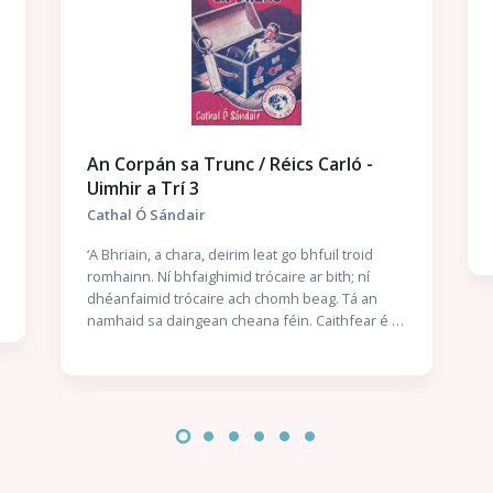
Múscail, a Ghiorria
Eithne Ní Ghallchobhair
Scéalaíocht fhileata le Eithne Ní Ghallchobhair.