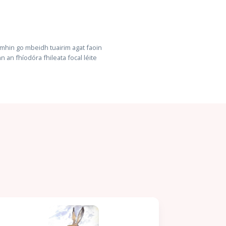
eimhin go mbeidh tuairim agat faoin
 an fhíodóra fhileata focal léite