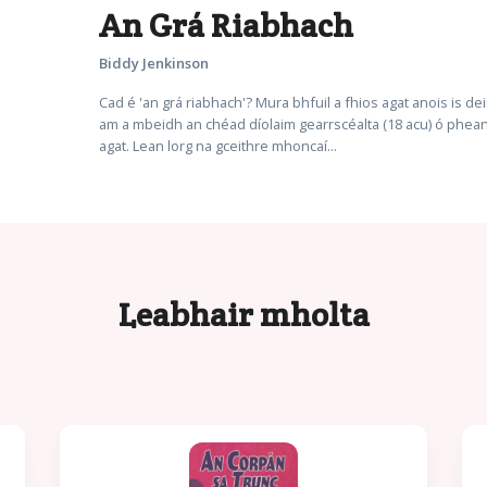
An Grá Riabhach
Biddy Jenkinson
Cad é 'an grá riabhach'? Mura bhfuil a fhios agat anois is d
am a mbeidh an chéad díolaim gearrscéalta (18 acu) ó pheann
agat. Lean lorg na gceithre mhoncaí...
Leabhair mholta