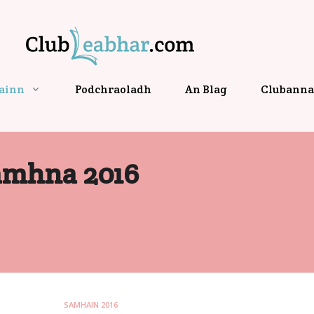
gainn
Podchraoladh
An Blag
Clubanna 
amhna 2016
SAMHAIN 2016