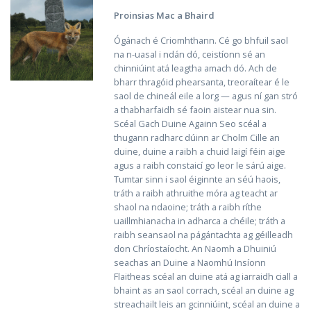
Proinsias Mac a Bhaird
Ógánach é Criomhthann. Cé go bhfuil saol
na n-uasal i ndán dó, ceistíonn sé an
chinniúint atá leagtha amach dó. Ach de
bharr thragóid phearsanta, treoraítear é le
saol de chineál eile a lorg — agus ní gan stró
a thabharfaidh sé faoin aistear nua sin.
Scéal Gach Duine Againn Seo scéal a
thugann radharc dúinn ar Cholm Cille an
duine, duine a raibh a chuid laigí féin aige
agus a raibh constaicí go leor le sárú aige.
Tumtar sinn i saol éiginnte an séú haois,
tráth a raibh athruithe móra ag teacht ar
shaol na ndaoine; tráth a raibh ríthe
uaillmhianacha in adharca a chéile; tráth a
raibh seansaol na págántachta ag géilleadh
don Chríostaíocht. An Naomh a Dhuiniú
seachas an Duine a Naomhú Insíonn
Flaitheas scéal an duine atá ag iarraidh ciall a
bhaint as an saol corrach, scéal an duine ag
streachailt leis an gcinniúint, scéal an duine a