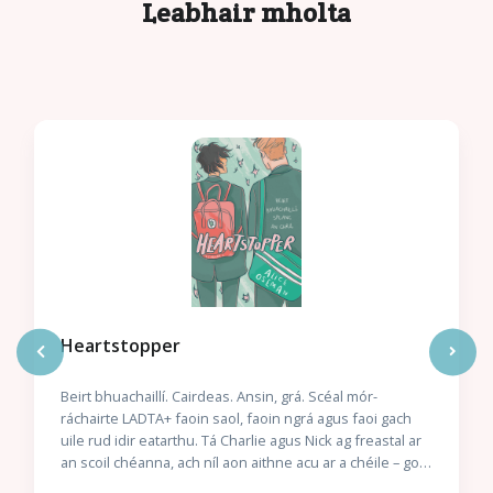
Leabhair mholta
Heartstopper
Beirt bhuachaillí. Cairdeas. Ansin, grá. Scéal mór-
ráchairte LADTA+ faoin saol, faoin ngrá agus faoi gach
uile rud idir eatarthu. Tá Charlie agus Nick ag freastal ar
an scoil chéanna, ach níl aon aithne acu ar a chéile – go
dtí an lá gur gá dóibh suí in aice lena chéile. Tá siad mór