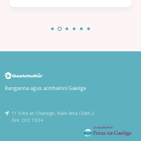
lena chéile láithreach agus ní fada go dtosaíonn Charlie
ag titim i ngrá lena chara nua. Níl ach fadhb amháin ann:
níl seans dá laghad ann go mbraitheann Nick an bealach
céanna faoi Charlie… nó an bhfuil? Scríofa agus maisithe
ag Alice Oseman. Aistrithe ag Eoin McEvoy.
Ranganna agus acmhainní Gaeilge
11 Sráid an Chláraigh, Baile Átha Cliath 2
Éire, D02 TD34