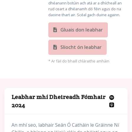
dhéanann botúin ach atá ar a dhícheall an
rud ceart a dhéanamh dó féin agus do na
daoine thart air. Scéal gach duine againn.
Gluais don leabhar
Sliocht ón leabhar
* Ar fáil do bhaill chláraithe amháin
Leabhar mhí Dheireadh Fómhair
2024
An mhí seo, labhair Seán Ó Catháin le Gráinne Ní