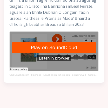
Ghilín, a bhíonn ag léiriú cláir do pháistí agus ag
teagasc in Ollscoil na Banríona i mBéal Feirste,
agus leis an bhfile Dubhán Ó Longáin, faoin
úrscéal Flaitheas le Proinsias Mac a’ Bhaird a
d’fhoilsigh Leabhar Breac sa bhliain 2023.
ClubLeabhar.com
·
Flaitheas - Leabhar mhí Dheireadh Fómhair 2024 | October's Book of the Month 2024