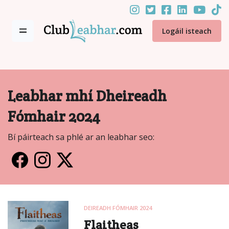
Logáil isteach
Leabhar mhí Dheireadh
Fómhair 2024
Bí páirteach sa phlé ar an leabhar seo:
DEIREADH FÓMHAIR 2024
Flaitheas