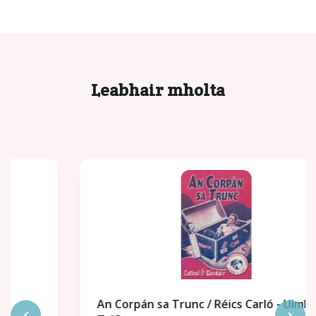
Leabhair mholta
An Corpán sa Trunc / Réics Carló - Uimhir a