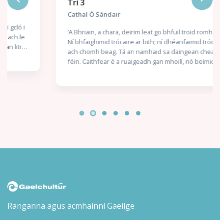
Trí 3
Cathal Ó Sándair
‘A Bhriain, a chara, deirim leat go bhfuil troid romhainn.
Ní bhfaighimid trócaire ar bith; ní dhéanfaimid trócaire
ach chomh beag. Tá an namhaid sa daingean cheana
féin. Caithfear é a ruaigeadh gan mhoill, nó beimid
ródhéanach.’ Nuair a thuirlingíonn trunc mistéireach ag
doras Chaitlín Mhic Gearailt, is beag coinne atá aici leis
an uafás atá istigh ann: corpán a fir céile. Bhí an Garda
óg Seán Mac Gearailt ar mhisean sár-rúnda do Malcolm
Ó Conchubhair, Cheannaire an Bhrainse Lorgaireachta,
é ag fiosrú buíon coirpeach atá i bhfad ró-eolach ar
ghníomhaíochtaí rúnda na nGardaí agus an Rialtais. Níl
aon amhras ar Malcolm – ná ar a chara mór Réics Carló –
gur teachtaireacht dó féin atá sa dúnmharú seo: éirigh
as an bhfiosrúchán. Láithreach. Isteach sa bhearna
bhaoil arís le Réics agus a chúntóir óg, Brian Ó Ruairc,
agus iad ag iarraidh Éire a choinneáil slán ó naimhde.
Ach cén seans atá acu nuair atá duine mór sa Rialtas, is
léir, ag tacú leis na coirpigh?
Ranganna agus acmhainní Gaeilge