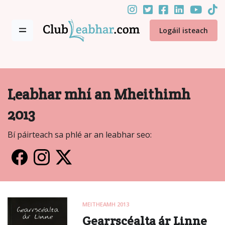
Logáil isteach
Leabhar mhí an Mheithimh
2013
Bí páirteach sa phlé ar an leabhar seo:
MEITHEAMH 2013
Gearrscéalta ár Linne