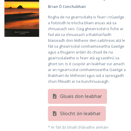
Brian Ó Conchubhair
Rogha de na gearrscéalta is fearr i nGaeilge
a foilsíodh le tríocha bliain anuas atá sa
chnuasach seo. Cúig ghearrscéal is fiche ar
fad atá sa chnuasach a thabharfaidh
blaiseadh don léitheoir den saibhreas atá le
fáil sa ghearrscéal comhaimseartha Gaeilge
agus a thugann ardán do chuid de na
gearrscéalaithe is fearr atá ag saothrú sa
ghort sin. Is é cuspóir an leabhair cur amach
ar an ngearrscéal comhaimseartha Gaeilge a
thabhairt do léitheoirí agus iad a spreagadh
chun filleadh ar na bunchnuasaigh.
Gluais don leabhar
Sliocht ón leabhar
* Ar fáil do bhaill chláraithe amháin