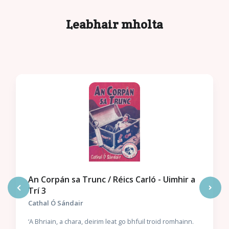
Leabhair mholta
An Corpán sa Trunc / Réics Carló - Uimhir a
Trí 3
Cathal Ó Sándair
‘A Bhriain, a chara, deirim leat go bhfuil troid romhainn.