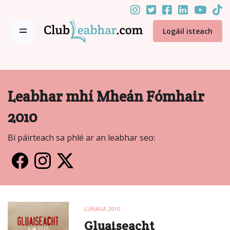
Logáil isteach
Leabhar mhí Mheán Fómhair
2010
Bí páirteach sa phlé ar an leabhar seo:
LÚNASA 2010
Gluaiseacht