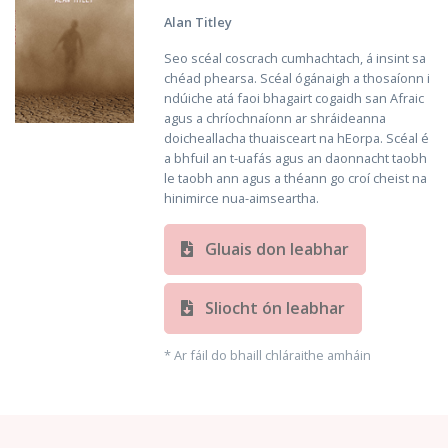
Alan Titley
Seo scéal coscrach cumhachtach, á insint sa
chéad phearsa. Scéal ógánaigh a thosaíonn i
ndúiche atá faoi bhagairt cogaidh san Afraic
agus a chríochnaíonn ar shráideanna
doicheallacha thuaisceart na hEorpa. Scéal é
a bhfuil an t-uafás agus an daonnacht taobh
le taobh ann agus a théann go croí cheist na
hinimirce nua-aimseartha.
Gluais don leabhar
Sliocht ón leabhar
* Ar fáil do bhaill chláraithe amháin