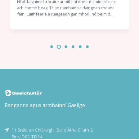
Ní bhfaighimid trócaire ar bith; ní dhéanfaimid trócaire
ach chomh beag. Tá an namhaid sa daingean cheana
féin. Caithfear é a ruaigeadh gan mhoill, nó beimid
ródhéanach.’ Nuair a thuirlingíonn trunc mistéireach ag
doras Chaitlín Mhic Gearailt, is beag coinne atá aici leis
an uafás atá istigh ann: corpán a fir céile. Bhí an Garda
óg Seán Mac Gearailt ar mhisean sár-rúnda do Malcolm
Ó Conchubhair, Cheannaire an Bhrainse Lorgaireachta,
é ag fiosrú buíon coirpeach atá i bhfad ró-eolach ar
ghníomhaíochtaí rúnda na nGardaí agus an Rialtais. Níl
aon amhras ar Malcolm – ná ar a chara mór Réics Carló –
gur teachtaireacht dó féin atá sa dúnmharú seo: éirigh
as an bhfiosrúchán. Láithreach. Isteach sa bhearna
bhaoil arís le Réics agus a chúntóir óg, Brian Ó Ruairc,
agus iad ag iarraidh Éire a choinneáil slán ó naimhde.
Ach cén seans atá acu nuair atá duine mór sa Rialtas, is
léir, ag tacú leis na coirpigh?
Ranganna agus acmhainní Gaeilge
11 Sráid an Chláraigh, Baile Átha Cliath 2
Éire, D02 TD34