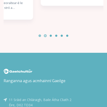
Ranganna agus acmhainní Gaeilge
11 Sráid an Chláraigh, Baile Átha Cliath 2
Éire, D02 TD34