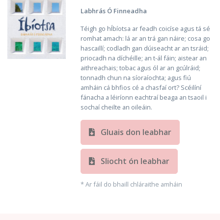
Labhrás Ó Finneadha
Téigh go hÍbíotsa ar feadh coicíse agus tá sé
romhat amach: lá ar an trá gan náire; cosa go
hascaillí; codladh gan dúiseacht ar an tsráid;
priocadh na díchéille; an t-ál fáin; aistear an
aithreachais; tobac agus ól ar an gcúlráid;
tonnadh chun na síoraíochta; agus fiú
amháin cá bhfios cé a chasfaí ort? Scéilíní
fánacha a léiríonn eachtraí beaga an tsaoil i
sochaí cheilte an oileáin.
Gluais don leabhar
Sliocht ón leabhar
* Ar fáil do bhaill chláraithe amháin