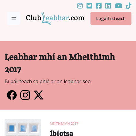
Logáil isteach
Leabhar mhí an Mheithimh
2017
Bí páirteach sa phlé ar an leabhar seo:
MEITHEAMH 2017
Íbíotsa