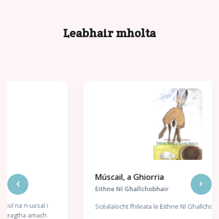
Leabhair mholta
Múscail, a Ghiorria
Eithne Ní Ghallchobhair
Scéalaíocht fhileata le Eithne Ní Ghallchobhair.