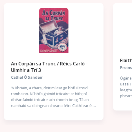
Flaitheas
Proinsias Mac a Bhaird
Ógánach é Criomhthann. Cé go bhfuil saol na n-
uasal i ndán dó, ceistíonn sé an chinniúint atá
leagtha amach dó. Ach de bharr thragóid
phearsanta, treoraítear é le saol de chineál eile
a lorg — agus ní gan stró a thabharfaidh sé faoin
aistear nua sin. Scéal Gach Duine Againn Seo
scéal a thugann radharc dúinn ar Cholm Cille an
duine, duine a raibh a chuid laigí féin aige agus a
raibh constaicí go leor le sárú aige. Tumtar sinn i
saol éiginnte an séú haois, tráth a raibh