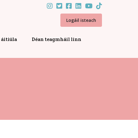
Logáil isteach
áitiúla
Déan teagmháil linn