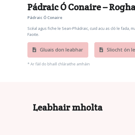
Pádraic Ó Conaire – Rogha
Pádraic Ó Conaire
Scéal agus fiche le Sean-Phádraic, cuid acu as cló le fada,
Faoite.
Gluais don leabhar
Sliocht ón l
* Ar fáil do bhaill chláraithe amháin
Leabhair mholta