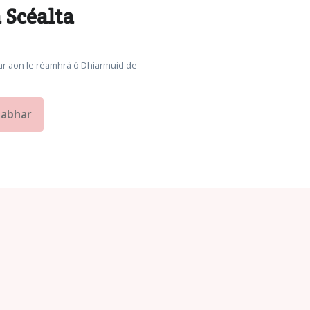
 Scéalta
 mar aon le réamhrá ó Dhiarmuid de
eabhar