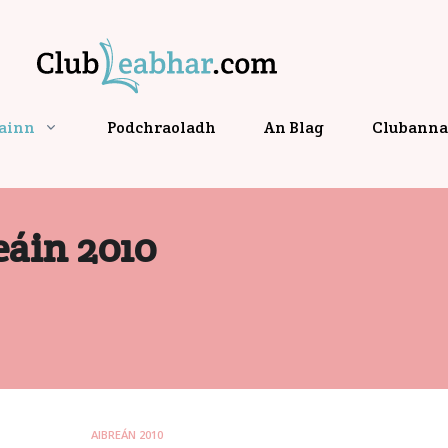
gainn
Podchraoladh
An Blag
Clubanna 
eáin 2010
AIBREÁN 2010