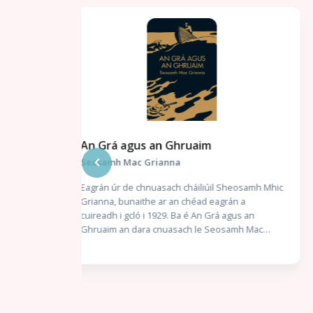
An Corpán sa Trunc / Réics Carló -
Uimhir a Trí 3
Cathal Ó Sándair
Sheosamh Mhic
án a
‘A Bhriain, a chara, deirim leat go bhfuil troid
agus an
romhainn. Ní bhfaighimid trócaire ar bith; ní
samh Mac
dhéanfaimid trócaire ach chomh beag. Tá an
 litriú suas
namhaid sa daingean cheana féin. Caithfear é a
ghraíocht.
ruaigeadh gan mhoill, nó beimid ródhéanach.’
Stuaim” ar
Nuair a thuirlingíonn trunc mistéireach ag doras
 an scéal
Chaitlín Mhic Gearailt, is beag coinne atá aici leis
l le hUaigh” a
an uafás atá istigh ann: corpán a fir céile. Bhí an