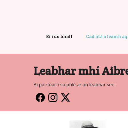
Bí i do bhall
Cad atá á léamh a
Leabhar mhí Aibr
Bí páirteach sa phlé ar an leabhar seo: