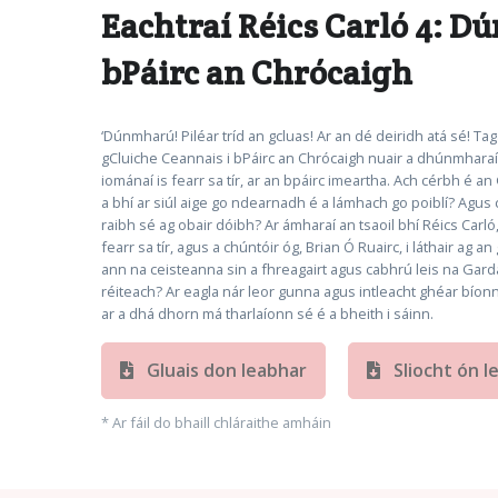
Eachtraí Réics Carló 4: D
bPáirc an Chrócaigh
‘Dúnmharú! Piléar tríd an gcluas! Ar an dé deiridh atá sé! T
gCluiche Ceannais i bPáirc an Chrócaigh nuair a dhúnmharaí
iománaí is fearr sa tír, ar an bpáirc imeartha. Ach cérbh é a
a bhí ar siúl aige go ndearnadh é a lámhach go poiblí? Ag
raibh sé ag obair dóibh? Ar ámharaí an tsaoil bhí Réics Carló
fearr sa tír, agus a chúntóir óg, Brian Ó Ruairc, i láthair ag 
ann na ceisteanna sin a fhreagairt agus cabhrú leis na Gar
réiteach? Ar eagla nár leor gunna agus intleacht ghéar bíonn
ar a dhá dhorn má tharlaíonn sé é a bheith i sáinn.
Gluais don leabhar
Sliocht ón l
* Ar fáil do bhaill chláraithe amháin