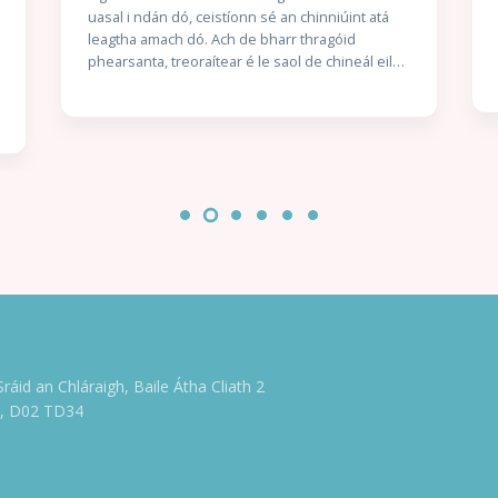
uasal i ndán dó, ceistíonn sé an chinniúint atá
leagtha amach dó. Ach de bharr thragóid
phearsanta, treoraítear é le saol de chineál eile
a lorg — agus ní gan stró a thabharfaidh sé faoin
aistear nua sin. Scéal Gach Duine Againn Seo
scéal a thugann radharc dúinn ar Cholm Cille an
duine, duine a raibh a chuid laigí féin aige agus a
raibh constaicí go leor le sárú aige. Tumtar sinn i
saol éiginnte an séú haois, tráth a raibh
athruithe móra ag teacht ar shaol na ndaoine;
tráth a raibh ríthe uaillmhianacha in adharca a
chéile; tráth a raibh seansaol na págántachta ag
géilleadh don Chríostaíocht. An Naomh a
Dhuiniú seachas an Duine a Naomhú Insíonn
Flaitheas scéal an duine atá ag iarraidh ciall a
bhaint as an saol corrach, scéal an duine ag
streachailt leis an gcinniúint, scéal an duine a
Sráid an Chláraigh, Baile Átha Cliath 2
dhéanann botúin ach atá ar a dhícheall an rud
e, D02 TD34
ceart a dhéanamh dó féin agus do na daoine
thart air. Scéal gach duine againn.