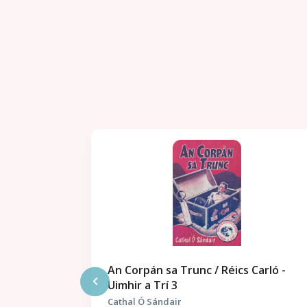
An Corpán sa Trunc / Réics Carló -
Uimhir a Trí 3
Cathal Ó Sándair
Sheosamh Mhic