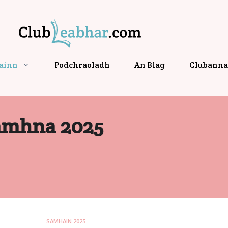
gainn
Podchraoladh
An Blag
Clubanna 
amhna 2025
SAMHAIN 2025