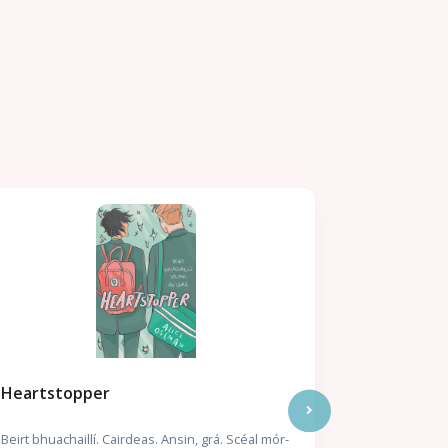
Heartstopper
Béal na P
Fionntán de
Beirt bhuachaillí. Cairdeas. Ansin, grá. Scéal mór-