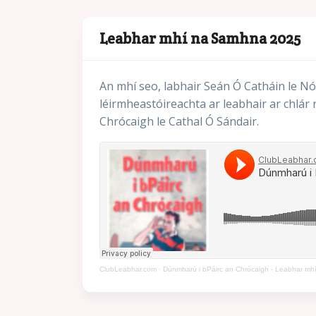
Leabhar mhí na Samhna 2025
An mhí seo, labhair Seán Ó Catháin le Nó
léirmheastóireachta ar leabhair ar chlár 
Chrócaigh le Cathal Ó Sándair.
ClubLeabhar.com
·
Dúnmharú i bPáirc an Chrócaigh - Leabhar m