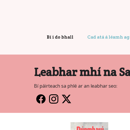
Bí i do bhall
Cad atá á léamh a
Leabhar mhí na S
Bí páirteach sa phlé ar an leabhar seo: