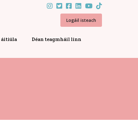
Logáil isteach
áitiúla
Déan teagmháil linn