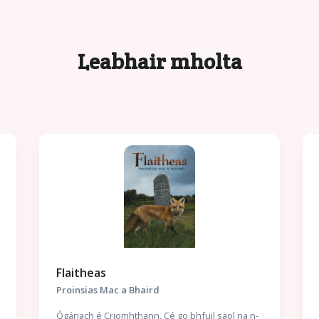
Leabhair mholta
Flaitheas
Proinsias Mac a Bhaird
Ógánach é Criomhthann. Cé go bhfuil saol na n-