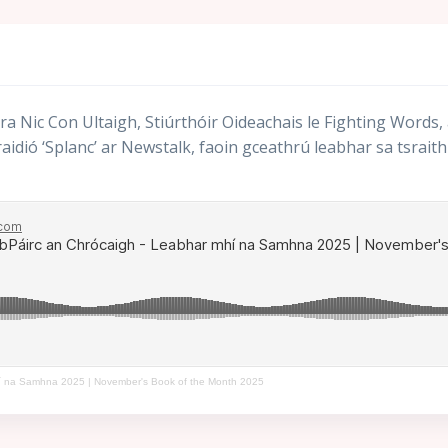
ra Nic Con Ultaigh, Stiúrthóir Oideachais le Fighting Words,
raidió ‘Splanc’ ar Newstalk, faoin gceathrú leabhar sa tsrai
hí na Samhna 2025 | November's Book of the Month 2025