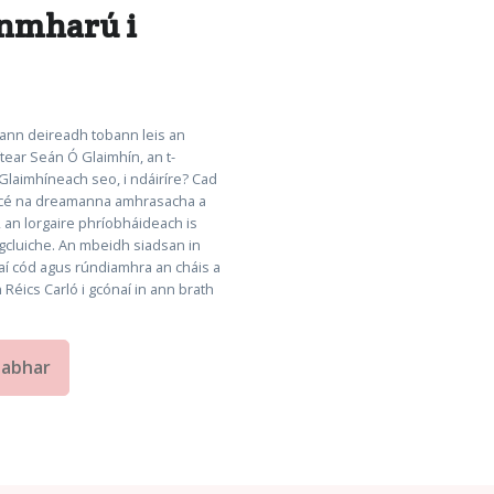
únmharú i
agann deireadh tobann leis an
tear Seán Ó Glaimhín, an t-
n Glaimhíneach seo, i ndáiríre? Cad
us cé na dreamanna amhrasacha a
, an lorgaire phríobháideach is
an gcluiche. An mbeidh siadsan in
daí cód agus rúndiamhra an cháis a
 Réics Carló i gcónaí in ann brath
eabhar