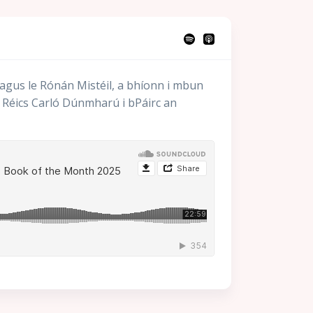
 agus le Rónán Mistéil, a bhíonn i mbun
th Réics Carló Dúnmharú i bPáirc an