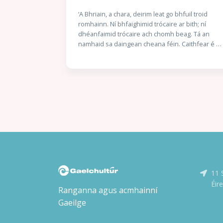
án a
‘A Bhriain, a chara, deirim leat go bhfuil troid
agus an
romhainn. Ní bhfaighimid trócaire ar bith; ní
samh Mac
dhéanfaimid trócaire ach chomh beag. Tá an
 litriú suas
namhaid sa daingean cheana féin. Caithfear é a
ghraíocht.
ruaigeadh gan mhoill, nó beimid ródhéanach.’
Stuaim” ar
Nuair a thuirlingíonn trunc mistéireach ag doras
 an scéal
Chaitlín Mhic Gearailt, is beag coinne atá aici leis
l le hUaigh” a
an uafás atá istigh ann: corpán a fir céile. Bhí an
íos déanaí.
Garda óg Seán Mac Gearailt ar mhisean sár-
 Piat síos air
rúnda do Malcolm Ó Conchubhair, Cheannaire
an Lae i
an Bhrainse Lorgaireachta, é ag fiosrú buíon
coirpeach atá i bhfad ró-eolach ar
nua-
ghníomhaíochtaí rúnda na nGardaí agus an
im í agus
Rialtais. Níl aon amhras ar Malcolm – ná ar a
chara mór Réics Carló – gur teachtaireacht dó
Ultach i Márta
féin atá sa dúnmharú seo: éirigh as an
11 
bhfiosrúchán. Láithreach. Isteach sa bhearna
ta, is uaisle,
bhaoil arís le Réics agus a chúntóir óg, Brian Ó
Éir
inn Uí
Ranganna agus acmhainní
Ruairc, agus iad ag iarraidh Éire a choinneáil slán
omaí
Gaeilge
ó naimhde. Ach cén seans atá acu nuair atá
dh faoin
duine mór sa Rialtas, is léir, ag tacú leis na
sé mar