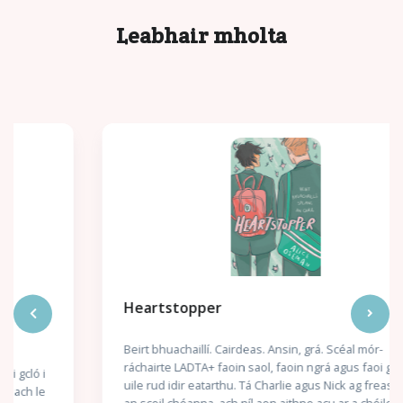
Leabhair mholta
Heartstopper
Beirt bhuachaillí. Cairdeas. Ansin, grá. Scéal mór-
ráchairte LADTA+ faoin saol, faoin ngrá agus faoi gach
uile rud idir eatarthu. Tá Charlie agus Nick ag freastal ar
an scoil chéanna, ach níl aon aithne acu ar a chéile – go