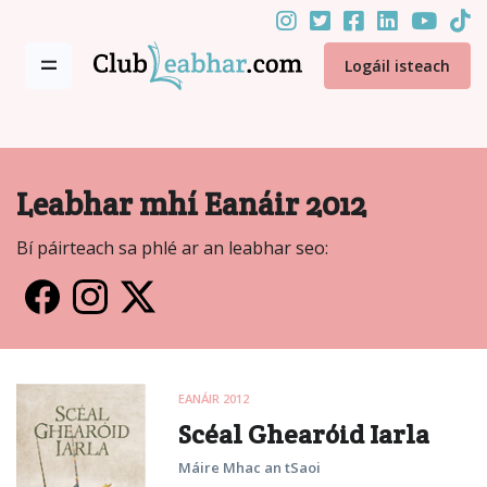
Logáil isteach
Leabhar mhí Eanáir 2012
Bí páirteach sa phlé ar an leabhar seo:
EANÁIR 2012
Scéal Ghearóid Iarla
Máire Mhac an tSaoi