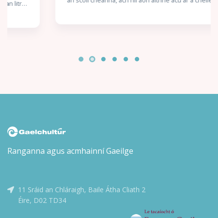
dtí an lá gur gá dóibh suí in aice lena chéile. Tá siad mór
lena chéile láithreach agus ní fada go dtosaíonn Charlie
ag titim i ngrá lena chara nua. Níl ach fadhb amháin ann:
níl seans dá laghad ann go mbraitheann Nick an bealach
céanna faoi Charlie… nó an bhfuil? Scríofa agus maisithe
ag Alice Oseman. Aistrithe ag Eoin McEvoy.
Ranganna agus acmhainní Gaeilge
11 Sráid an Chláraigh, Baile Átha Cliath 2
Éire, D02 TD34