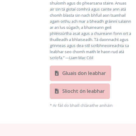
shuíomh agus do phearsana staire. Anuas
air sin tá giotaí comhrá agus cainte ann atá
chomh blasta sin nach bhfuil aon tsamhail
agam orthu ach mar a bheadh gráinní salainn
ar an lus súgach, a bhaineann geit
phléisiúrtha asat agus a chuireann fonn ort a
thuilleadh a bhlaiseadh. Tá daonnacht agus
grinneas agus dea-stíl scríbhneoireachta sa
leabhar seo chomh maith le haon rud atá
scríofa.” —Liam Mac Cóil
Gluais don leabhar
Sliocht ón leabhar
* Ar fáil do bhaill chláraithe amháin