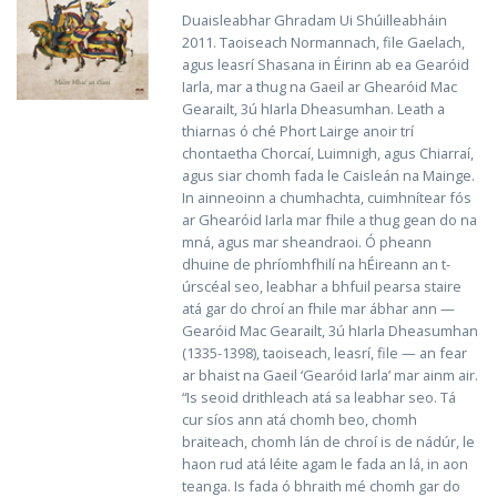
Duaisleabhar Ghradam Ui Shúilleabháin
2011. Taoiseach Normannach, file Gaelach,
agus leasrí Shasana in Éirinn ab ea Gearóid
Iarla, mar a thug na Gaeil ar Ghearóid Mac
Gearailt, 3ú hIarla Dheasumhan. Leath a
thiarnas ó ché Phort Lairge anoir trí
chontaetha Chorcaí, Luimnigh, agus Chiarraí,
agus siar chomh fada le Caisleán na Mainge.
In ainneoinn a chumhachta, cuimhnítear fós
ar Ghearóid Iarla mar fhile a thug gean do na
mná, agus mar sheandraoi. Ó pheann
dhuine de phríomhfhilí na hÉireann an t-
úrscéal seo, leabhar a bhfuil pearsa staire
atá gar do chroí an fhile mar ábhar ann —
Gearóid Mac Gearailt, 3ú hIarla Dheasumhan
(1335-1398), taoiseach, leasrí, file — an fear
ar bhaist na Gaeil ‘Gearóid Iarla’ mar ainm air.
“Is seoid drithleach atá sa leabhar seo. Tá
cur síos ann atá chomh beo, chomh
braiteach, chomh lán de chroí is de nádúr, le
haon rud atá léite agam le fada an lá, in aon
teanga. Is fada ó bhraith mé chomh gar do