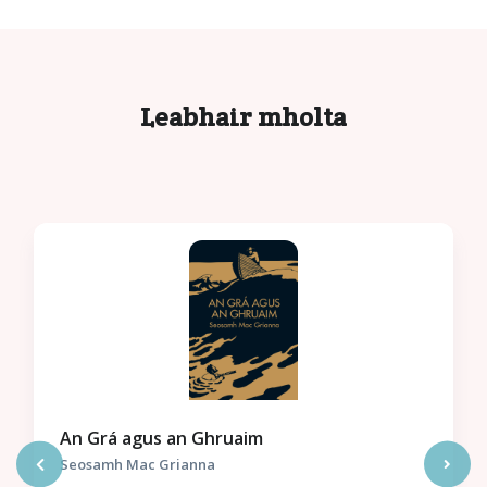
Leabhair mholta
An Grá agus an Ghruaim
Seosamh Mac Grianna