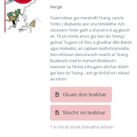
Hergé
Tuairiscítear gur maraíodh Teang, cara le
Tintin, i dtubaiste aeir sna Himiléithe. Ach
cloiseann Tintin guth a charad is é ag glaoch
air. Tá sé cinnte anois gur beo do Teang i
gcónaí. Tugann sé féin, a ghadhar dílis Báinín
agus Haileabó, an captaen leathchraiceáilte,
faoi mhisean dainséarach: teacht ar Teang.
Buaileann siad le manach Búdaíoch i
mainistir sa Tibéid a thugann dóchas dóibh
gur beo do Teang – ach go bhfuil sé i mbaol
an-mhór!
Gluais don leabhar
Sliocht ón leabhar
* Ar fáil do bhaill chláraithe amháin