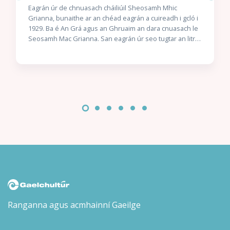
Eagrán úr de chnuasach cháiliúil Sheosamh Mhic
Grianna, bunaithe ar an chéad eagrán a cuireadh i gcló i
1929. Ba é An Grá agus an Ghruaim an dara cnuasach le
Seosamh Mac Grianna. San eagrán úr seo tugtar an litriú
suas chun dáta le tús áite tugtha den fhoghraíocht.
Cuirtear an scéal “An Bhean Lán de Stuaim” ar ais sa
bhailiúchán agus fágtar istigh an scéal “Bíonn Súil le Muir
ach ní Bhíonn Súil le hUaigh” a cuireadh isteach ina áit in
eagráin níos déanaí. Seo mar a chuir an scríbhneoir
Donn Piat síos air ina léirmheas don nuachtán Fáinne an
Lae i Márta 1930: Tá “Creach Choinn Uí Dhomhnaill” ar an
scéal is fearr sa leabhar – nó sa nua-Ghaeilge. Tá an
leabhar maith, molaim í agus molaim an fear a scríobh í.
Agus seo mar a cuireadh síos air in irisleabhar An tUltach
i Márta 1930: Faigheadh duine ar bith domh scéal ar bith i
nGaeilge na haimsire seo is ealaíonta, is uaisle, nó is
Gaelaí Gaeilge ná “Creach Choinn Uí Dhomhnaill” agus
beidh mé buíoch dó. Is iomaí léirmheas agus tráchtas a
scríobhadh faoin tsaothar seo ó shin agus seasann sé
mar cheann de mórshaothair na Gaeilge, scríofa ag
Ranganna agus acmhainní Gaeilge
scríbhneoir uaillmhianach óg a bhí go fóill ina chuid
fichidí.