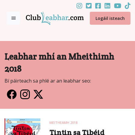
Logáil isteach
Leabhar mhí an Mheithimh
2018
Bí páirteach sa phlé ar an leabhar seo:
MEITHEAMH 2018
Tintin sa Tibéid