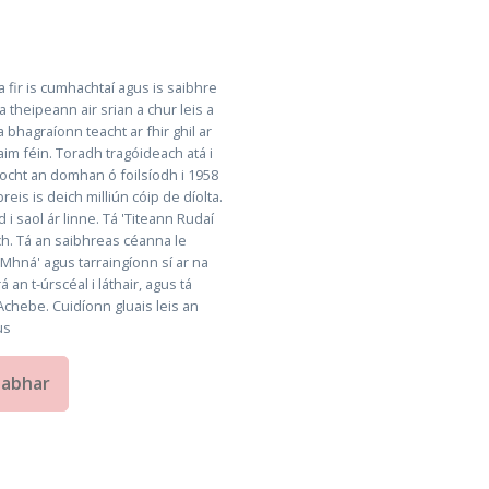
a fir is cumhachtaí agus is saibhre
 theipeann air srian a chur leis a
 bhagraíonn teacht ar fhir ghil ar
m féin. Toradh tragóideach atá i
ríocht an domhan ó foilsíodh i 1958
eis is deich milliún cóip de díolta.
 i saol ár linne. Tá 'Titeann Rudaí
ch. Tá an saibhreas céanna le
 Mhná' agus tarraingíonn sí ar na
 an t-úrscéal i láthair, agus tá
r Achebe. Cuidíonn gluais leis an
us
eabhar