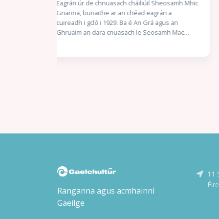
Cathal Ó Sándair
Sheosamh Mhic
án a
‘A Bhriain, a chara, deirim leat go bhfuil troid
agus an
romhainn. Ní bhfaighimid trócaire ar bith; ní
samh Mac
dhéanfaimid trócaire ach chomh beag. Tá an
 litriú suas
namhaid sa daingean cheana féin. Caithfear é a
ghraíocht.
ruaigeadh gan mhoill, nó beimid ródhéanach.’
Stuaim” ar
Nuair a thuirlingíonn trunc mistéireach ag doras
 an scéal
Chaitlín Mhic Gearailt, is beag coinne atá aici leis
l le hUaigh” a
an uafás atá istigh ann: corpán a fir céile. Bhí an
íos déanaí.
Garda óg Seán Mac Gearailt ar mhisean sár-
 Piat síos air
rúnda do Malcolm Ó Conchubhair, Cheannaire
an Lae i
an Bhrainse Lorgaireachta, é ag fiosrú buíon
coirpeach atá i bhfad ró-eolach ar
nua-
ghníomhaíochtaí rúnda na nGardaí agus an
im í agus
Rialtais. Níl aon amhras ar Malcolm – ná ar a
chara mór Réics Carló – gur teachtaireacht dó
Ultach i Márta
féin atá sa dúnmharú seo: éirigh as an
11 
bhfiosrúchán. Láithreach. Isteach sa bhearna
ta, is uaisle,
bhaoil arís le Réics agus a chúntóir óg, Brian Ó
Éir
inn Uí
Ranganna agus acmhainní
Ruairc, agus iad ag iarraidh Éire a choinneáil slán
omaí
Gaeilge
ó naimhde. Ach cén seans atá acu nuair atá
dh faoin
duine mór sa Rialtas, is léir, ag tacú leis na
sé mar