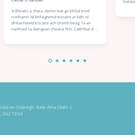
Scéalaíocht fhileata le Eithne Ní Ghallchobhair.
Sráid an Chláraigh, Baile Átha Cliath 2
e, D02 TD34