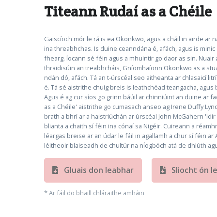
Titeann Rudaí as a Chéile
Gaiscíoch mór le rá is ea Okonkwo, agus a cháil in airde ar n
ina threabhchas. Is duine ceanndána é, afách, agus is minic a
fhearg. Íocann sé féin agus a mhuintir go daor as sin. Nuair a
thraidisúin an treabhcháis, Gníomhaíonn Okonkwo as a stuai
ndán dó, afách. Tá an t-úrscéal seo aitheanta ar chlasaicí lit
é. Tá sé aistrithe chuig breis is leathchéad teangacha, agus br
Agus é ag cur síos go grinn báúil ar chinniúint an duine ar fad
as a Chéile' aistrithe go cumasach anseo ag Irene Duffy Lyn
brath a bhrí ar a haistriúchán ar úrscéal John McGahern 'Idir
blianta a chaith sí féin ina cónaí sa Nigéir. Cuireann a réamhrá
léargas breise ar an údar le fáil in agallamh a chur sí féin a
léitheoir blaiseadh de chultúr na nÍogbóch atá de dhlúth ag
Gluais don leabhar
Sliocht ón l
* Ar fáil do bhaill chláraithe amháin