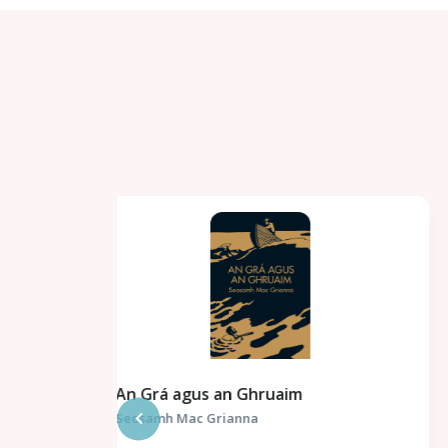
An Corpán sa Trunc / Réics Carló -
Uimhir a Trí 3