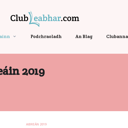
gainn
Podchraoladh
An Blag
Clubanna 
eáin 2019
AIBREÁN 2019