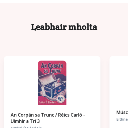
Leabhair mholta
Múscail, a Ghiorria
Eithne Ní Ghallchobhair