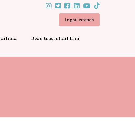
Logáil isteach
áitiúla
Déan teagmháil linn