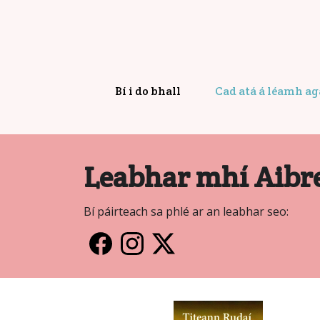
Bí i do bhall
Cad atá á léamh a
Leabhar mhí Aibr
Bí páirteach sa phlé ar an leabhar seo: