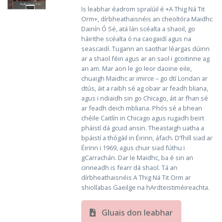
Is leabhar éadrom spraíúil é +A Thig Ná Tit
Orm+, dírbheathaisnéis an cheoltóra Maidhc
Dainín Ó Sé, atá lán scéalta a shaoil, go
háirithe scéalta ó na caogaidí agus na
seascaidí. Tugann an saothar léargas dúinn
ar a shaol féin agus ar an saol i gcoitinne ag
an am. Mar aon le go leor daoine eile,
chuaigh Maidhc ar imirce – go dtí Londan ar
dtús, áit a raibh sé ag obair ar feadh bliana,
agus i ndiaidh sin go Chicago, áit ar fhan sé
ar feadh deich mbliana. Phós sé a bhean
chéile Caitlín in Chicago agus rugadh beirt
pháistí dá gcuid ansin. Theastaigh uatha a
bpáistí a thógáil in Éirinn, áfach. D’fhill siad ar
Éirinn i 1969, agus chuir siad fúthu i
gCarrachán. Dar le Maidhc, ba é sin an
cinneadh is fearr dá shaol. Tá an
dírbheathaisnéis A Thig Ná Tit Orm ar
shiollabas Gaeilge na hArdteistiméireachta.
Gluais don leabhar