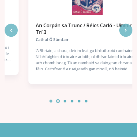
An Corpán sa Trunc / Réics Carló - Uimhir a
Trí 3
Cathal Ó Sándair
‘A Bhriain, a chara, deirim leat go bhfuil troid romhainn.
Ní bhfaighimid trócaire ar bith; ní dhéanfaimid trócaire
ach chomh beag. Tá an namhaid sa daingean cheana
féin. Caithfear é a ruaigeadh gan mhoill, nó beimid
ródhéanach.’ Nuair a thuirlingíonn trunc mistéireach ag
doras Chaitlín Mhic Gearailt, is beag coinne atá aici leis
an uafás atá istigh ann: corpán a fir céile. Bhí an Garda
óg Seán Mac Gearailt ar mhisean sár-rúnda do Malcolm
Ó Conchubhair, Cheannaire an Bhrainse Lorgaireachta,
é ag fiosrú buíon coirpeach atá i bhfad ró-eolach ar
ghníomhaíochtaí rúnda na nGardaí agus an Rialtais. Níl
aon amhras ar Malcolm – ná ar a chara mór Réics Carló –
gur teachtaireacht dó féin atá sa dúnmharú seo: éirigh
as an bhfiosrúchán. Láithreach. Isteach sa bhearna
bhaoil arís le Réics agus a chúntóir óg, Brian Ó Ruairc,