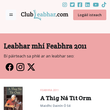
Logáil isteach
Leabhar mhí Feabhra 2011
Bí páirteach sa phlé ar an leabhar seo:
FEABHRA 2011
A Thig Ná Tit Orm
Maidhc Dainín Ó Sé