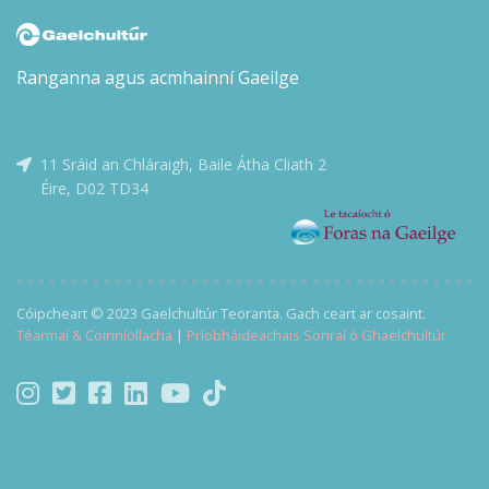
agus iad ag iarraidh Éire a choinneáil slán ó naimhde.
Ach cén seans atá acu nuair atá duine mór sa Rialtas, is
léir, ag tacú leis na coirpigh?
Ranganna agus acmhainní Gaeilge
11 Sráid an Chláraigh, Baile Átha Cliath 2
Éire, D02 TD34
Cóipcheart © 2023 Gaelchultúr Teoranta. Gach ceart ar cosaint.
Téarmaí & Coinníollacha
|
Príobháideachais Sonraí ó Ghaelchultúr