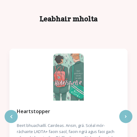
Leabhair mholta
Heartstopper
Beirt bhuachaillí. Cairdeas. Ansin, grá. Scéal mór-
ráchairte LADTA+ faoin saol, faoin ngrá agus faoi gach