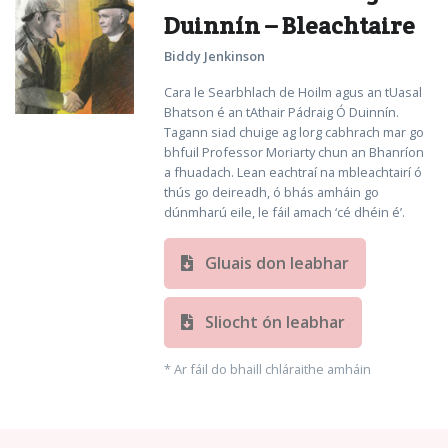
Duinnín – Bleachtaire
Biddy Jenkinson
Cara le Searbhlach de Hoilm agus an tUasal
Bhatson é an tAthair Pádraig Ó Duinnín.
Tagann siad chuige ag lorg cabhrach mar go
bhfuil Professor Moriarty chun an Bhanríon
a fhuadach. Lean eachtraí na mbleachtairí ó
thús go deireadh, ó bhás amháin go
dúnmharú eile, le fáil amach ‘cé dhéin é’.
Gluais don leabhar
Sliocht ón leabhar
* Ar fáil do bhaill chláraithe amháin