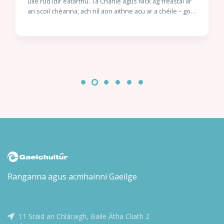
uile rud idir eatarthu. Tá Charlie agus Nick ag freastal ar
an scoil chéanna, ach níl aon aithne acu ar a chéile – go
dtí an lá gur gá dóibh suí in aice lena chéile. Tá siad mór
lena chéile láithreach agus ní fada go dtosaíonn Charlie
ag titim i ngrá lena chara nua. Níl ach fadhb amháin ann:
níl seans dá laghad ann go mbraitheann Nick an bealach
céanna faoi Charlie… nó an bhfuil? Scríofa agus maisithe
ag Alice Oseman. Aistrithe ag Eoin McEvoy.
Ranganna agus acmhainní Gaeilge
11 Sráid an Chláraigh, Baile Átha Cliath 2