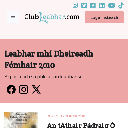
Logáil isteach
Leabhar mhí Dheireadh
Fómhair 2010
Bí páirteach sa phlé ar an leabhar seo:
DEIREADH FÓMHAIR 2010
An tAthair Pádraig Ó