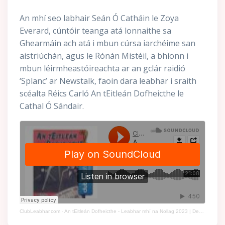
An mhí seo labhair Seán Ó Catháin le Zoya
Everard, cúntóir teanga atá lonnaithe sa
Ghearmáin ach atá i mbun cúrsa iarchéime san
aistriúchán, agus le Rónán Mistéil, a bhíonn i
mbun léirmheastóireachta ar an gclár raidió
‘Splanc’ ar Newstalk, faoin dara leabhar i sraith
scéalta Réics Carló An tEitleán Dofheicthe le
Cathal Ó Sándair.
ClubLeabhar.com
·
An tEitleán Dofheicthe - Leabhar mhí na Nollag 2023 | December's Book of the Month 2023