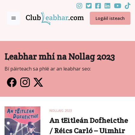
Logáil isteach
Leabhar mhí na Nollag 2023
Bí páirteach sa phlé ar an leabhar seo:
NOLLAIG 2023
An tEitleán Dofheicthe
/ Réics Carló – Uimhir