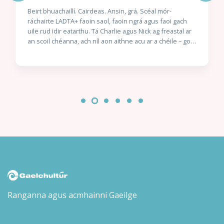
Beirt bhuachaillí. Cairdeas. Ansin, grá. Scéal mór-
ráchairte LADTA+ faoin saol, faoin ngrá agus faoi gach
uile rud idir eatarthu. Tá Charlie agus Nick ag freastal ar
an scoil chéanna, ach níl aon aithne acu ar a chéile – go
dtí an lá gur gá dóibh suí in aice lena chéile. Tá siad mór
lena chéile láithreach agus ní fada go dtosaíonn Charlie
ag titim i ngrá lena chara nua. Níl ach fadhb amháin ann:
níl seans dá laghad ann go mbraitheann Nick an bealach
céanna faoi Charlie… nó an bhfuil? Scríofa agus maisithe
ag Alice Oseman. Aistrithe ag Eoin McEvoy.
Ranganna agus acmhainní Gaeilge