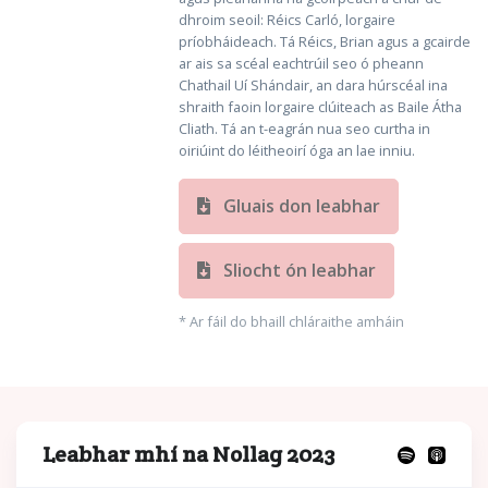
dhroim seoil: Réics Carló, lorgaire
príobháideach. Tá Réics, Brian agus a gcairde
ar ais sa scéal eachtrúil seo ó pheann
Chathail Uí Shándair, an dara húrscéal ina
shraith faoin lorgaire clúiteach as Baile Átha
Cliath. Tá an t-eagrán nua seo curtha in
oiriúint do léitheoirí óga an lae inniu.
Gluais don leabhar
Sliocht ón leabhar
* Ar fáil do bhaill chláraithe amháin
Leabhar mhí na Nollag 2023