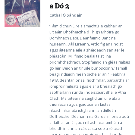
a Dó 2
Cathal Ó Sándair
‘Táimid chun Éire a smachtú le cabhair an
Eitleáin Dhofheicthe ó Thigh Mhóire go
Domhnach Daoi. Déanfaimid Banc na
hÉireann, Dáil Éireann, Ardoifig an Phoist
agus áiteanna eile a shéideadh san aer le
pléascáin. Millfimid bealaí taistil na
príomhchathrach. Stopfaimid an gléas rialtais
go léir. Beidh an tír uile bunoscionn.’ Tamall
beag i ndiaidh meán oíche ar an 1 Feabhra
1943, déantar ionsaí fíochmhar, barbartha ar
iompróir míleata agus é ar a bhealach go
saotharlann rúnda i ndeisceart Bhaile Átha
Cliath. Maraítear na saighdiúirí uile atá á
thionlacan agus goidtear an lastas
ríluachmhar atá istigh ann, an tEitleán
Dofheicthe. Déanann na Gardaí mionscrúdú
ar láthair an áir, ach níl ach fear amháin a
bheidh in ann an cás casta seo a réiteach
agus pleananna na gcoirpeach a chur de