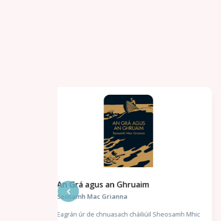
Flaitheas
Proinsias Mac a Bhaird
Ógánach é Criomhthann. Cé go bhfuil saol na n-
Sheosamh Mhic