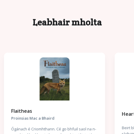
Leabhair mholta
Heartstopper
Beirt bhuachaillí. Cairdeas. Ansin, grá. Scéal mór-
ráchairte LADTA+ faoin saol, faoin ngrá agus faoi