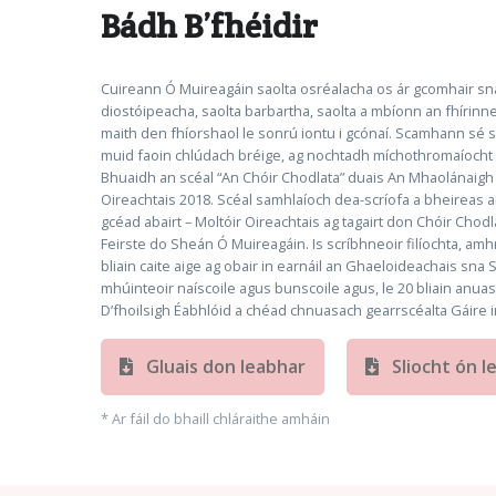
Bádh B’fhéidir
Cuireann Ó Muireagáin saolta osréalacha os ár gcomhair sna
diostóipeacha, saolta barbartha, saolta a mbíonn an fhírinne
maith den fhíorshaol le sonrú iontu i gcónaí. Scamhann sé 
muid faoin chlúdach bréige, ag nochtadh míchothromaíocht a
Bhuaidh an scéal “An Chóir Chodlata” duais An Mhaolánaigh i
Oireachtais 2018. Scéal samhlaíoch dea-scríofa a bheireas a
gcéad abairt – Moltóir Oireachtais ag tagairt don Chóir Chodl
Feirste do Sheán Ó Muireagáin. Is scríbhneoir filíochta, amh
bliain caite aige ag obair in earnáil an Ghaeloideachais sn
mhúinteoir naíscoile agus bunscoile agus, le 20 bliain anua
D’fhoilsigh Éabhlóid a chéad chnuasach gearrscéalta Gáire i
Gluais don leabhar
Sliocht ón l
* Ar fáil do bhaill chláraithe amháin