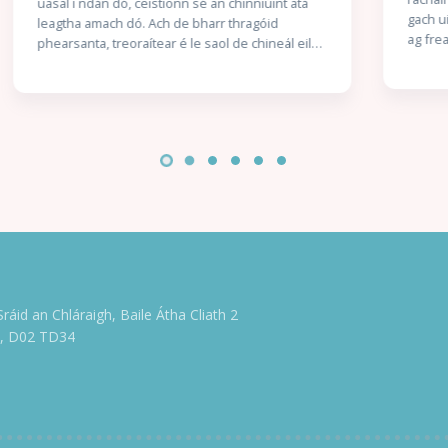
gach uile rud idir eatarthu. Tá Charlie agus Nick
ag freastal ar an scoil chéanna, ach níl aon
aithne acu ar a chéile – go dtí an lá gur gá dóibh
suí in aice lena chéile. Tá siad mór lena chéile
láithreach agus ní fada go dtosaíonn Charlie ag
titim i ngrá lena chara nua. Níl ach fadhb amháin
ann: níl seans dá laghad ann go mbraitheann
Nick an bealach céanna faoi Charlie… nó an
bhfuil? Scríofa agus maisithe ag Alice Oseman.
Aistrithe ag Eoin McEvoy.
Sráid an Chláraigh, Baile Átha Cliath 2
e, D02 TD34