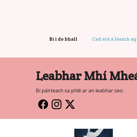
Bí i do bhall
Cad atá á léamh a
Leabhar Mhí Mhe
Bí páirteach sa phlé ar an leabhar seo: