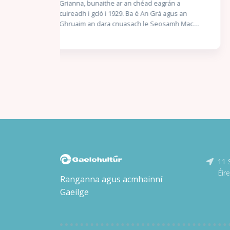
uasal i ndán dó, ceistíonn sé an chinniúint atá
án a
leagtha amach dó. Ach de bharr thragóid
agus an
phearsanta, treoraítear é le saol de chineál eile
samh Mac
a lorg — agus ní gan stró a thabharfaidh sé faoin
 litriú suas
aistear nua sin. Scéal Gach Duine Againn Seo
ghraíocht.
scéal a thugann radharc dúinn ar Cholm Cille an
Stuaim” ar
duine, duine a raibh a chuid laigí féin aige agus a
 an scéal
raibh constaicí go leor le sárú aige. Tumtar sinn i
l le hUaigh” a
saol éiginnte an séú haois, tráth a raibh
íos déanaí.
athruithe móra ag teacht ar shaol na ndaoine;
 Piat síos air
tráth a raibh ríthe uaillmhianacha in adharca a
an Lae i
chéile; tráth a raibh seansaol na págántachta ag
géilleadh don Chríostaíocht. An Naomh a
nua-
Dhuiniú seachas an Duine a Naomhú Insíonn
im í agus
Flaitheas scéal an duine atá ag iarraidh ciall a
bhaint as an saol corrach, scéal an duine ag
Ultach i Márta
11 
streachailt leis an gcinniúint, scéal an duine a
Éir
dhéanann botúin ach atá ar a dhícheall an rud
ta, is uaisle,
Ranganna agus acmhainní
ceart a dhéanamh dó féin agus do na daoine
inn Uí
Gaeilge
thart air. Scéal gach duine againn.
omaí
dh faoin
sé mar
 scríofa ag