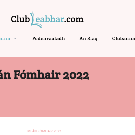
gainn
Podchraoladh
An Blag
Clubanna 
án Fómhair 2022
MEÁN FÓMHAIR 2022