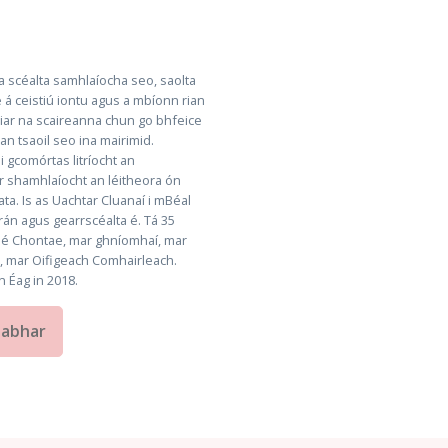
 scéalta samhlaíocha seo, saolta
 á ceistiú iontu agus a mbíonn rian
siar na scaireanna chun go bhfeice
n tsaoil seo ina mairimid.
 gcomórtas litríocht an
r shamhlaíocht an léitheora ón
ata. Is as Uachtar Cluanaí i mBéal
rán agus gearrscéalta é. Tá 35
a Sé Chontae, mar ghníomhaí, mar
s, mar Oifigeach Comhairleach.
n Éag in 2018.
eabhar