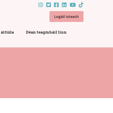
Logáil isteach
áitiúla
Déan teagmháil linn