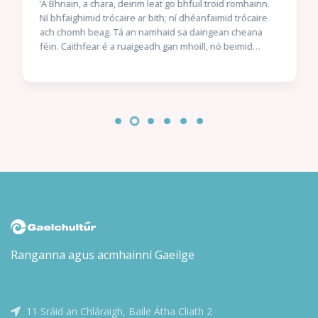
‘A Bhriain, a chara, deirim leat go bhfuil troid romhainn.
Ní bhfaighimid trócaire ar bith; ní dhéanfaimid trócaire
ach chomh beag. Tá an namhaid sa daingean cheana
féin. Caithfear é a ruaigeadh gan mhoill, nó beimid
ródhéanach.’ Nuair a thuirlingíonn trunc mistéireach ag
doras Chaitlín Mhic Gearailt, is beag coinne atá aici leis
an uafás atá istigh ann: corpán a fir céile. Bhí an Garda
óg Seán Mac Gearailt ar mhisean sár-rúnda do Malcolm
Ó Conchubhair, Cheannaire an Bhrainse Lorgaireachta,
é ag fiosrú buíon coirpeach atá i bhfad ró-eolach ar
ghníomhaíochtaí rúnda na nGardaí agus an Rialtais. Níl
aon amhras ar Malcolm – ná ar a chara mór Réics Carló –
gur teachtaireacht dó féin atá sa dúnmharú seo: éirigh
as an bhfiosrúchán. Láithreach. Isteach sa bhearna
bhaoil arís le Réics agus a chúntóir óg, Brian Ó Ruairc,
agus iad ag iarraidh Éire a choinneáil slán ó naimhde.
Ach cén seans atá acu nuair atá duine mór sa Rialtas, is
léir, ag tacú leis na coirpigh?
Ranganna agus acmhainní Gaeilge
11 Sráid an Chláraigh, Baile Átha Cliath 2