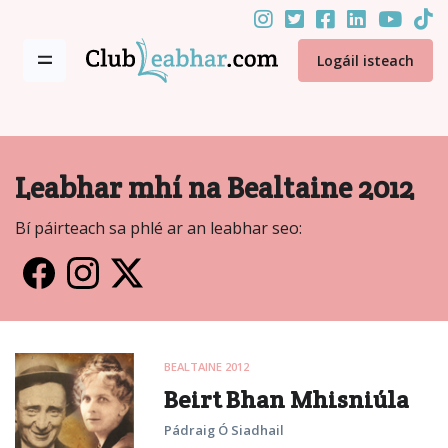
Logáil isteach
Leabhar mhí na Bealtaine 2012
Bí páirteach sa phlé ar an leabhar seo:
BEALTAINE 2012
Beirt Bhan Mhisniúla
Pádraig Ó Siadhail