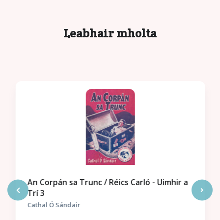
Leabhair mholta
An Corpán sa Trunc / Réics Carló - Uimhir a
Trí 3
Cathal Ó Sándair