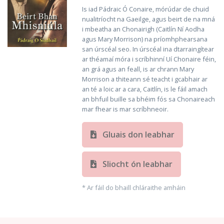
Is iad Pádraic Ó Conaire, mórúdar de chuid
nualitríocht na Gaeilge, agus beirt de na mná
i mbeatha an Chonairigh (Caitlín Ní Aodha
agus Mary Morrison) na príomhphearsana
san úrscéal seo. In úrscéal ina dtarraingítear
ar théamaí móra i scríbhinní Uí Chonaire féin,
an grá agus an feall, is ar chrann Mary
Morrison a thiteann sé teacht i gcabhair ar
an té a loic ar a cara, Caitlín, is le fáil amach
an bhfuil buille sa bhéim fós sa Chonaireach
mar fhear is mar scríbhneoir.
Gluais don leabhar
Sliocht ón leabhar
* Ar fáil do bhaill chláraithe amháin