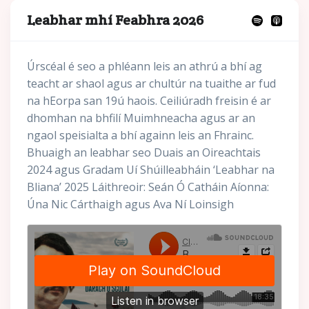
Leabhar mhí Feabhra 2026
Úrscéal é seo a phléann leis an athrú a bhí ag
teacht ar shaol agus ar chultúr na tuaithe ar fud
na hEorpa san 19ú haois. Ceiliúradh freisin é ar
dhomhan na bhfilí Muimhneacha agus ar an
ngaol speisialta a bhí againn leis an Fhrainc.
Bhuaigh an leabhar seo Duais an Oireachtais
2024 agus Gradam Uí Shúilleabháin ‘Leabhar na
Bliana’ 2025 Láithreoir: Seán Ó Catháin Aíonna:
Úna Nic Cárthaigh agus Ava Ní Loinsigh