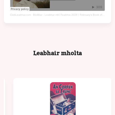
ClubLeabhar.com
·
Bódléar - Leabhar mhí Feabhra 2026 | February's Book of the Month 2026
Leabhair mholta