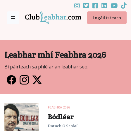
Logáil isteach
Leabhar mhí Feabhra 2026
Bí páirteach sa phlé ar an leabhar seo:
FEABHRA 2026
Bódléar
Darach Ó Scolaí