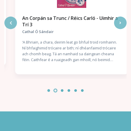
An Corpán sa Trunc / Réics Carló - Uimhir a
Trí 3
Cathal Ó Sándair
‘A Bhriain, a chara, deirim leat go bhfuil troid romhainn.
Ní bhfaighimid trócaire ar bith; ní dhéanfaimid trócaire
ach chomh beag. Tá an namhaid sa daingean cheana
féin. Caithfear é a ruaigeadh gan mhoill, nó beimid
ródhéanach.’ Nuair a thuirlingíonn trunc mistéireach ag
doras Chaitlín Mhic Gearailt, is beag coinne atá aici leis
an uafás atá istigh ann: corpán a fir céile. Bhí an Garda
óg Seán Mac Gearailt ar mhisean sár-rúnda do Malcolm
Ó Conchubhair, Cheannaire an Bhrainse Lorgaireachta,
é ag fiosrú buíon coirpeach atá i bhfad ró-eolach ar
ghníomhaíochtaí rúnda na nGardaí agus an Rialtais. Níl
aon amhras ar Malcolm – ná ar a chara mór Réics Carló –
gur teachtaireacht dó féin atá sa dúnmharú seo: éirigh
as an bhfiosrúchán. Láithreach. Isteach sa bhearna
bhaoil arís le Réics agus a chúntóir óg, Brian Ó Ruairc,
agus iad ag iarraidh Éire a choinneáil slán ó naimhde.