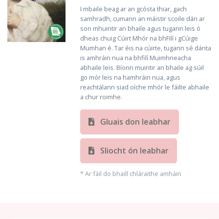
I mbaile beag ar an gcósta thiar, gach
samhradh, cumann an máistir scoile dán ar
son mhuintir an bhaile agus tugann leis ó
dheas chuig Cúirt Mhór na bhFilí i gCúige
Mumhan é. Tar éis na cúirte, tugann sé dánta
is amhráin nua na bhfilí Muimhneacha
abhaile leis. Bíonn muintir an bhaile ag súil
go mór leis na hamhráin nua, agus
reachtálann siad oíche mhór le fáilte abhaile
a chur roimhe.
Gluais don leabhar
Sliocht ón leabhar
* Ar fáil do bhaill chláraithe amháin