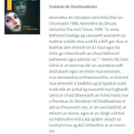
Siobhán Ní Shúilleabháin
Ainmnithe do Ghradam Litríochta Chló Iar-
Chonnacht 1998. Ainmnithe do Dhuais
Litríochta The Irish Times 1999. "Is minic
léitheoirí Gaeilge ag cáiseamh easnamh na
leabhar soléite dea-scríofa a léifí gan dua. Is
leabhar den chineál sin é Í Siúd agus ba
chóir go mbainfeadh an-chuid léitheoirí
taitneamh agus pléisiúr as." – Máirín Nic Eoin
Léiriú ar an teannas idir an seandearcadh
dúchasach agus an meon nua-aoiseach,
nua-aimseartha,comhaimseartha; an tuiscint
nua-aoiseach á sealbhú ag an bpobal scaití,
scaití eile an pobal ag seasamh ina haghaidh.
Léiriú ar shaol dheireadh an fichiú haois mar
a fheictear do Shiobhán Ní Shúilleabháin é
atá sa chnuasach seo, ar an saol laethúil, ar
mheon an duine, agus ar an dóigh a bhfuil
na hathruithe móra atá ag titim amach sa
tsochaí inniu ag dul i bhfeidhm ar an meon
sin.