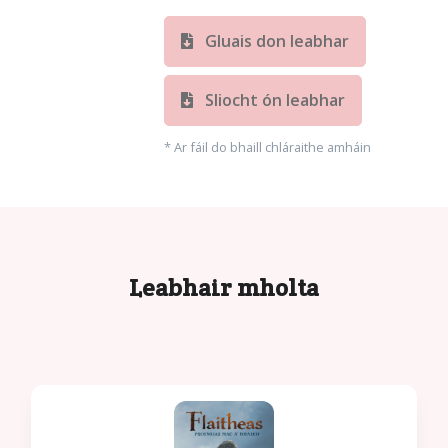
Gluais don leabhar
Sliocht ón leabhar
* Ar fáil do bhaill chláraithe amháin
Leabhair mholta