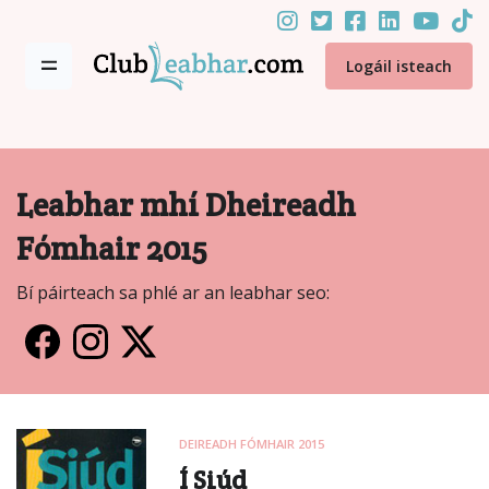
Logáil isteach
Leabhar mhí Dheireadh
Fómhair 2015
Bí páirteach sa phlé ar an leabhar seo:
DEIREADH FÓMHAIR 2015
Í Siúd