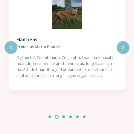
Flaitheas
Proinsias Mac a Bhaird
Ógánach é Criomhthann. Cé go bhfuil saol na n-uasal i
ndán dó, ceistíonn sé an chinniúint atá leagtha amach
dó. Ach de bharr thragóid phearsanta, treoraítear é le
saol de chineál eile a lorg — agus ní gan stró a
thabharfaidh sé faoin aistear nua sin. Scéal Gach Duine
Againn Seo scéal a thugann radharc dúinn ar Cholm Cille
an duine, duine a raibh a chuid laigí féin aige agus a
raibh constaicí go leor le sárú aige. Tumtar sinn i saol
éiginnte an séú haois, tráth a raibh athruithe móra ag
teacht ar shaol na ndaoine; tráth a raibh ríthe
uaillmhianacha in adharca a chéile; tráth a raibh
seansaol na págántachta ag géilleadh don Chríostaíocht.
An Naomh a Dhuiniú seachas an Duine a Naomhú