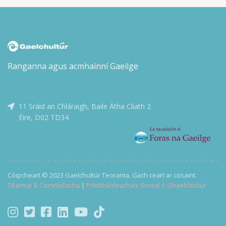
Insíonn Flaitheas scéal an duine atá ag iarraidh ciall a
bhaint as an saol corrach, scéal an duine ag streachailt
leis an gcinniúint, scéal an duine a dhéanann botúin ach
atá ar a dhícheall an rud ceart a dhéanamh dó féin agus
do na daoine thart air. Scéal gach duine againn.
Ranganna agus acmhainní Gaeilge
11 Sráid an Chláraigh, Baile Átha Cliath 2
Éire, D02 TD34
Cóipcheart © 2023 Gaelchultúr Teoranta. Gach ceart ar cosaint.
Téarmaí & Coinníollacha
|
Príobháideachais Sonraí ó Ghaelchultúr