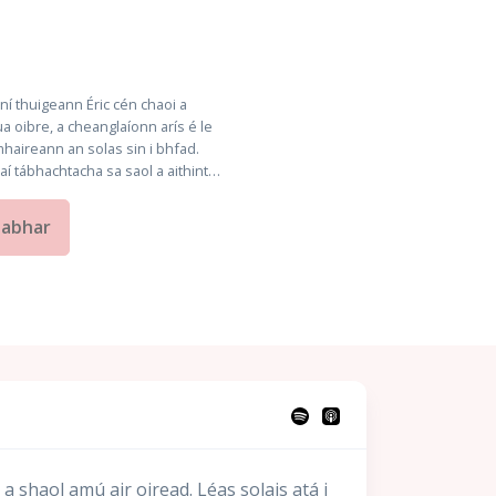
í thuigeann Éric cén chaoi a
a oibre, a cheanglaíonn arís é le
mhaireann an solas sin i bhfad.
aí tábhachtacha sa saol a aithint…
eabhar
 shaol amú air oiread. Léas solais atá i