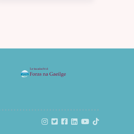
láithreach agus ní fada go dtosaíonn Charlie ag
titim i ngrá lena chara nua. Níl ach fadhb amháin
ann: níl seans dá laghad ann go mbraitheann
Nick an bealach céanna faoi Charlie… nó an
bhfuil? Scríofa agus maisithe ag Alice Oseman.
Aistrithe ag Eoin McEvoy.