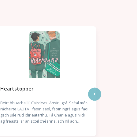
Múscail, a
Heartstopper
Eithne Ní G
Beirt bhuachaillí. Cairdeas. Ansin, grá. Scéal mór-
Scéalaíocht f
ráchairte LADTA+ faoin saol, faoin ngrá agus faoi
gach uile rud idir eatarthu. Tá Charlie agus Nick
ag freastal ar an scoil chéanna, ach níl aon
aithne acu ar a chéile – go dtí an lá gur gá dóibh
suí in aice lena chéile. Tá siad mór lena chéile