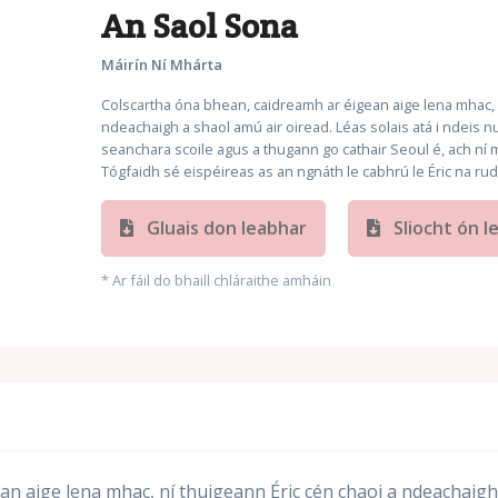
An Saol Sona
Máirín Ní Mhárta
Colscartha óna bhean, caidreamh ar éigean aige lena mhac, n
ndeachaigh a shaol amú air oiread. Léas solais atá i ndeis nu
seanchara scoile agus a thugann go cathair Seoul é, ach ní 
Tógfaidh sé eispéireas as an ngnáth le cabhrú le Éric na rud
Gluais don leabhar
Sliocht ón l
* Ar fáil do bhaill chláraithe amháin
n aige lena mhac, ní thuigeann Éric cén chaoi a ndeachaigh a