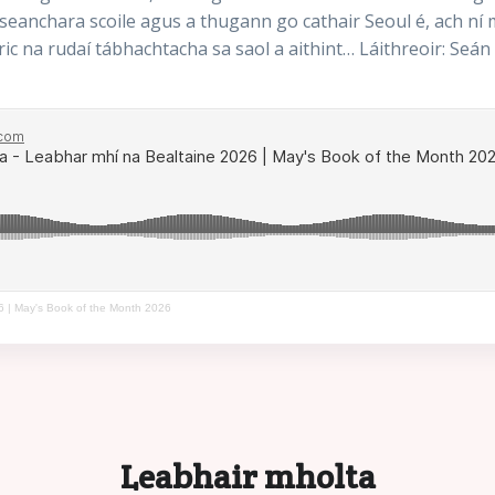
 seanchara scoile agus a thugann go cathair Seoul é, ach ní 
Éric na rudaí tábhachtacha sa saol a aithint… Láithreoir: Se
6 | May's Book of the Month 2026
Leabhair mholta