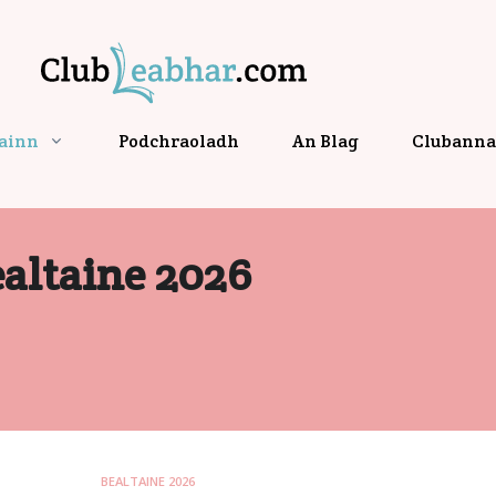
gainn
Podchraoladh
An Blag
Clubanna 
altaine 2026
BEALTAINE 2026