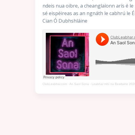
ndeis nua oibre, a cheanglaíonn arís é le
sé eispéireas as an ngnáth le cabhrú le 
Cian Ó Dubhshláine
ClubLeabhar.com
·
An Saol Sona - Leabhar mhí na Bealtaine 202