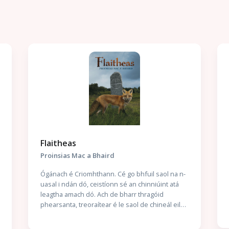
Flaitheas
Proinsias Mac a Bhaird
Ógánach é Criomhthann. Cé go bhfuil saol na n-
uasal i ndán dó, ceistíonn sé an chinniúint atá
leagtha amach dó. Ach de bharr thragóid
phearsanta, treoraítear é le saol de chineál eile
a lorg — agus ní gan stró a thabharfaidh sé faoin
aistear nua sin. Scéal Gach Duine Againn Seo