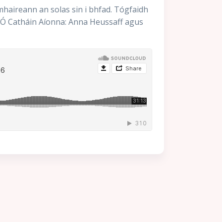
mhaireann an solas sin i bhfad. Tógfaidh
án Ó Catháin Aíonna: Anna Heussaff agus