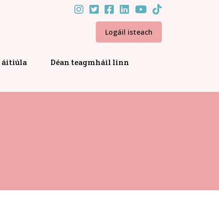
Logáil isteach
áitiúla
Déan teagmháil linn