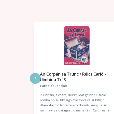
An Corpán sa Trunc / Réics Carló -
Uimhir a Trí 3
Cathal Ó Sándair
Sheosamh Mhic
án a
‘A Bhriain, a chara, deirim leat go bhfuil troid
agus an
romhainn. Ní bhfaighimid trócaire ar bith; ní
samh Mac
dhéanfaimid trócaire ach chomh beag. Tá an
 litriú suas
namhaid sa daingean cheana féin. Caithfear é a
ghraíocht.