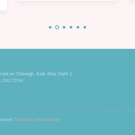
scéal a thugann radharc dúinn ar Cholm Cille an
duine, duine a raibh a chuid laigí féin aige agus a
raibh constaicí go leor le sárú aige. Tumtar sinn i
saol éiginnte an séú haois, tráth a raibh
athruithe móra ag teacht ar shaol na ndaoine;
tráth a raibh ríthe uaillmhianacha in adharca a
chéile; tráth a raibh seansaol na págántachta ag
géilleadh don Chríostaíocht. An Naomh a
Dhuiniú seachas an Duine a Naomhú Insíonn
Flaitheas scéal an duine atá ag iarraidh ciall a
bhaint as an saol corrach, scéal an duine ag
streachailt leis an gcinniúint, scéal an duine a
Sráid an Chláraigh, Baile Átha Cliath 2
dhéanann botúin ach atá ar a dhícheall an rud
e, D02 TD34
ceart a dhéanamh dó féin agus do na daoine
thart air. Scéal gach duine againn.
cosaint.
Téarmaí & Coinníollacha
|