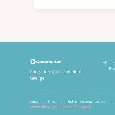
ruaigeadh gan mhoill, nó beimid ródhéanach.’
Stuaim” ar
Nuair a thuirlingíonn trunc mistéireach ag doras
 an scéal
Chaitlín Mhic Gearailt, is beag coinne atá aici leis
l le hUaigh” a
an uafás atá istigh ann: corpán a fir céile. Bhí an
íos déanaí.
Garda óg Seán Mac Gearailt ar mhisean sár-
 Piat síos air
rúnda do Malcolm Ó Conchubhair, Cheannaire
an Lae i
an Bhrainse Lorgaireachta, é ag fiosrú buíon
coirpeach atá i bhfad ró-eolach ar
nua-
ghníomhaíochtaí rúnda na nGardaí agus an
im í agus
Rialtais. Níl aon amhras ar Malcolm – ná ar a
chara mór Réics Carló – gur teachtaireacht dó
Ultach i Márta
féin atá sa dúnmharú seo: éirigh as an
11 
bhfiosrúchán. Láithreach. Isteach sa bhearna
ta, is uaisle,
bhaoil arís le Réics agus a chúntóir óg, Brian Ó
Éir
inn Uí
Ranganna agus acmhainní
Ruairc, agus iad ag iarraidh Éire a choinneáil slán
omaí
Gaeilge
ó naimhde. Ach cén seans atá acu nuair atá
dh faoin
duine mór sa Rialtas, is léir, ag tacú leis na
sé mar
coirpigh?
 scríofa ag
 fóill ina
Cóipcheart © 2023 Gaelchultúr Teoranta. Gach ceart ar 
Príobháideachais Sonraí ó Ghaelchultúr