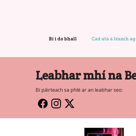
Bí i do bhall
Cad atá á léamh a
Leabhar mhí na Be
Bí páirteach sa phlé ar an leabhar seo: