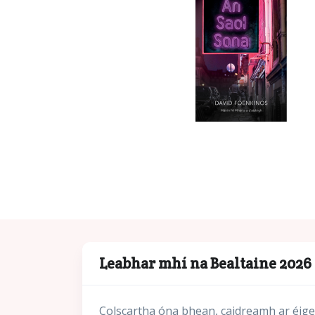
Leabhar mhí na Bealtaine 2026
Colscartha óna bhean, caidreamh ar éigea