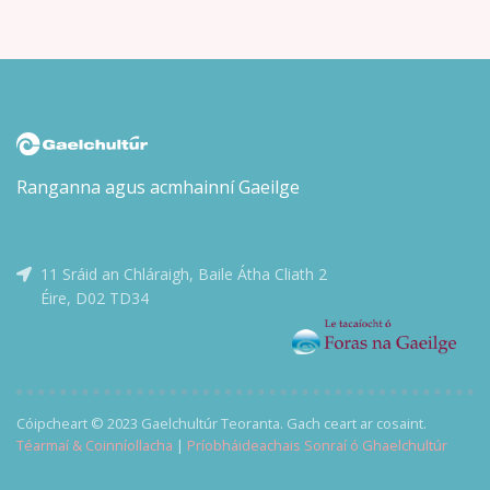
ghníomhaíochtaí rúnda na nGardaí agus an Rialtais. Níl
aon amhras ar Malcolm – ná ar a chara mór Réics Carló –
gur teachtaireacht dó féin atá sa dúnmharú seo: éirigh
as an bhfiosrúchán. Láithreach. Isteach sa bhearna
bhaoil arís le Réics agus a chúntóir óg, Brian Ó Ruairc,
agus iad ag iarraidh Éire a choinneáil slán ó naimhde.
Ach cén seans atá acu nuair atá duine mór sa Rialtas, is
léir, ag tacú leis na coirpigh?
Ranganna agus acmhainní Gaeilge
11 Sráid an Chláraigh, Baile Átha Cliath 2
Éire, D02 TD34
Cóipcheart © 2023 Gaelchultúr Teoranta. Gach ceart ar cosaint.
Téarmaí & Coinníollacha
|
Príobháideachais Sonraí ó Ghaelchultúr