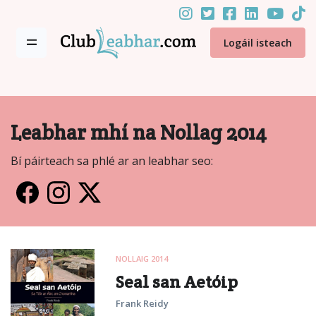
Logáil isteach
Leabhar mhí na Nollag 2014
Bí páirteach sa phlé ar an leabhar seo:
NOLLAIG 2014
Seal san Aetóip
Frank Reidy