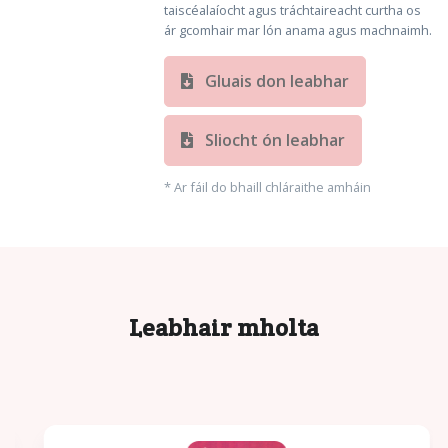
taiscéalaíocht agus tráchtaireacht curtha os
ár gcomhair mar lón anama agus machnaimh.
Gluais don leabhar
Sliocht ón leabhar
* Ar fáil do bhaill chláraithe amháin
Leabhair mholta