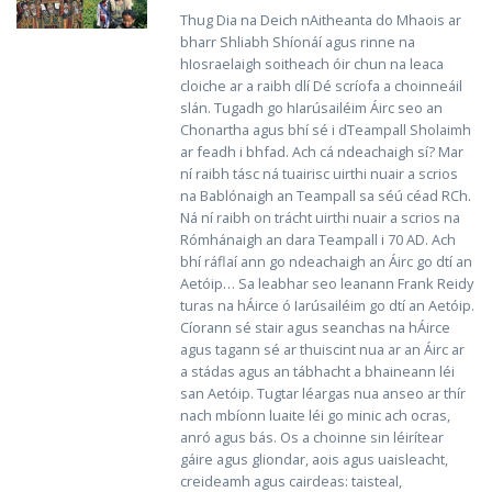
Thug Dia na Deich nAitheanta do Mhaois ar
bharr Shliabh Shíonáí agus rinne na
hIosraelaigh soitheach óir chun na leaca
cloiche ar a raibh dlí Dé scríofa a choinneáil
slán. Tugadh go hIarúsailéim Áirc seo an
Chonartha agus bhí sé i dTeampall Sholaimh
ar feadh i bhfad. Ach cá ndeachaigh sí? Mar
ní raibh tásc ná tuairisc uirthi nuair a scrios
na Bablónaigh an Teampall sa séú céad RCh.
Ná ní raibh on trácht uirthi nuair a scrios na
Rómhánaigh an dara Teampall i 70 AD. Ach
bhí ráflaí ann go ndeachaigh an Áirc go dtí an
Aetóip… Sa leabhar seo leanann Frank Reidy
turas na hÁirce ó Iarúsailéim go dtí an Aetóip.
Cíorann sé stair agus seanchas na hÁirce
agus tagann sé ar thuiscint nua ar an Áirc ar
a stádas agus an tábhacht a bhaineann léi
san Aetóip. Tugtar léargas nua anseo ar thír
nach mbíonn luaite léi go minic ach ocras,
anró agus bás. Os a choinne sin léirítear
gáire agus gliondar, aois agus uaisleacht,
creideamh agus cairdeas: taisteal,