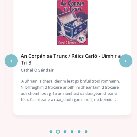
An Corpán sa Trunc / Réics Carló - Uimhir a
Trí 3
Cathal Ó Sándair
‘A Bhriain, a chara, deirim leat go bhfuil troid romhainn.
Ní bhfaighimid trócaire ar bith; ní dhéanfaimid trócaire
ach chomh beag. Tá an namhaid sa daingean cheana
féin. Caithfear é a ruaigeadh gan mhoill, nó beimid
ródhéanach.’ Nuair a thuirlingíonn trunc mistéireach ag
doras Chaitlín Mhic Gearailt, is beag coinne atá aici leis
an uafás atá istigh ann: corpán a fir céile. Bhí an Garda
óg Seán Mac Gearailt ar mhisean sár-rúnda do Malcolm
Ó Conchubhair, Cheannaire an Bhrainse Lorgaireachta,
é ag fiosrú buíon coirpeach atá i bhfad ró-eolach ar