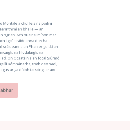
 Montale a chúl leis na póilíní
heanrithimí an bhaile — an
oin ngrian. Ach nuair a imíonn mac
teach i gcúlsráideanna dorcha
húl-sráideanna an Phanier go dtí an
ncaigh, na hIodálaigh, na
iad. On Ocsatáinis an focal Siúrmó
aillí Rómhánacha, tráth den saol,
s agus ar ga dóibh tarraingt ar aon
eabhar