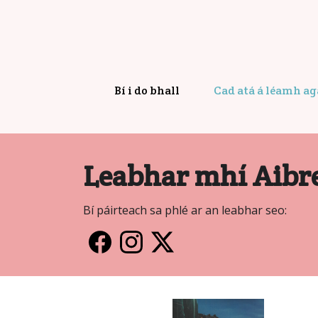
Bí i do bhall
Cad atá á léamh a
Leabhar mhí Aibre
Bí páirteach sa phlé ar an leabhar seo: