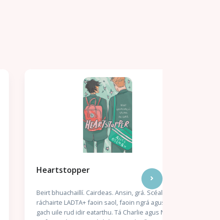
Heartstopper
Madame L
Tadhg Mac 
Beirt bhuachaillí. Cairdeas. Ansin, grá. Scéal mór-
Ó bhí sí ina 
ráchairte LADTA+ faoin saol, faoin ngrá agus faoi
dúchas Giúda
gach uile rud idir eatarthu. Tá Charlie agus Nick
roimpi. Duine