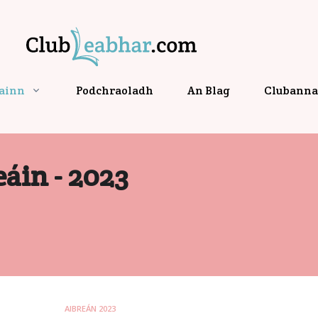
gainn
Podchraoladh
An Blag
Clubanna 
áin - 2023
AIBREÁN 2023