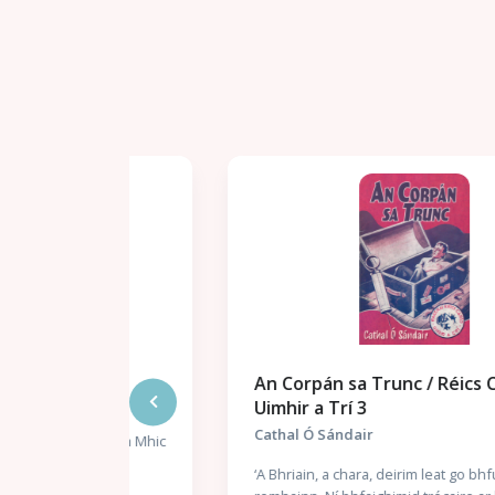
An Corpán sa Trunc / Réics Carló -
Uimhir a Trí 3
Cathal Ó Sándair
Sheosamh Mhic
án a
‘A Bhriain, a chara, deirim leat go bhfuil troid
agus an