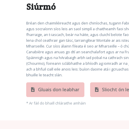
Siúrmó
Bréan den chaimiléireacht agus den chiníochas, tugann Fabio
agus socraíonn síos leis an saol simplí a chaitheamh faoi s
fharraige, an t-iascach, beár na háite, agus cluichí belote fa
lena chol ceathrair gan tásc, tarraingítear Montale ar ais is
Mharseille. Cur síos álainn fileata é seo ar Mharseille – ó c
Canabière agus anuas go dtí an seanchalafort agus ar na Fra
Spáinnigh agus na hArabaigh arbh iad pobal na cathrach sin 
(Chourmo), foireann sclábhaithe a bhíodh ag iomradh ar na g
ach a bhfuil ciall eile anois leis: buíon daoine atá i gcruacha
bhuille le teacht slán.
Gluais don leabhar
Sliocht ón l
* Ar fáil do bhaill chláraithe amháin