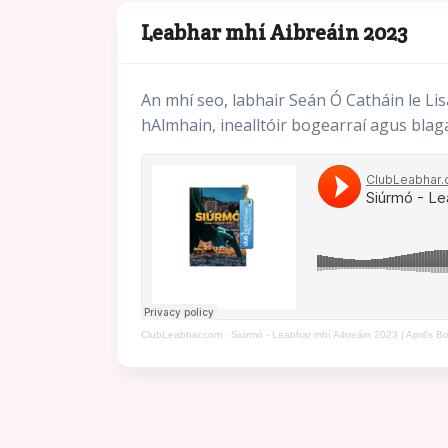
Leabhar mhí Aibreáin 2023
An mhí seo, labhair Seán Ó Catháin le Li
hAlmhain, inealltóir bogearraí agus blagá
ClubLeabhar.com
·
Siúrmó - Leabhar mhí Aibreáin 2023 | April's 