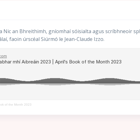
sa Nic an Bhreithimh, gníomhaí sóisialta agus scríbhneoir s
laí, faoin úrscéal Siúrmó le Jean-Claude Izzo.
Book of the Month 2023