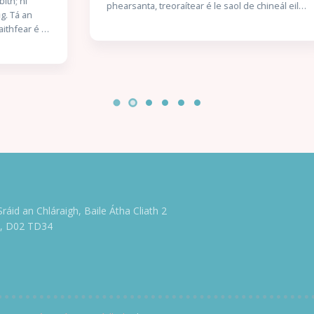
phearsanta, treoraítear é le saol de chineál eile
a lorg — agus ní gan stró a thabharfaidh sé faoin
aistear nua sin. Scéal Gach Duine Againn Seo
scéal a thugann radharc dúinn ar Cholm Cille an
duine, duine a raibh a chuid laigí féin aige agus a
raibh constaicí go leor le sárú aige. Tumtar sinn i
saol éiginnte an séú haois, tráth a raibh
athruithe móra ag teacht ar shaol na ndaoine;
tráth a raibh ríthe uaillmhianacha in adharca a
chéile; tráth a raibh seansaol na págántachta ag
géilleadh don Chríostaíocht. An Naomh a
Dhuiniú seachas an Duine a Naomhú Insíonn
Flaitheas scéal an duine atá ag iarraidh ciall a
bhaint as an saol corrach, scéal an duine ag
streachailt leis an gcinniúint, scéal an duine a
Sráid an Chláraigh, Baile Átha Cliath 2
dhéanann botúin ach atá ar a dhícheall an rud
e, D02 TD34
ceart a dhéanamh dó féin agus do na daoine
thart air. Scéal gach duine againn.