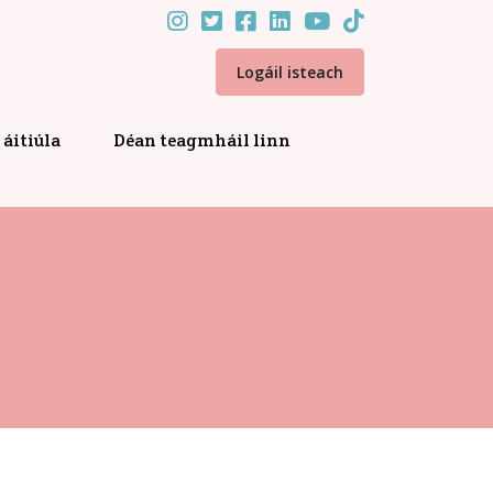
Logáil isteach
áitiúla
Déan teagmháil linn