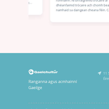
romhainn. Ní bhfaighimid trócaire ar bith; ní
samh Mac
dhéanfaimid trócaire ach chomh beag. Tá an
 litriú suas
namhaid sa daingean cheana féin. Caithfear é a
ghraíocht.
ruaigeadh gan mhoill, nó beimid ródhéanach.’
Stuaim” ar
Nuair a thuirlingíonn trunc mistéireach ag doras
 an scéal
Chaitlín Mhic Gearailt, is beag coinne atá aici leis
l le hUaigh” a
an uafás atá istigh ann: corpán a fir céile. Bhí an
íos déanaí.
Garda óg Seán Mac Gearailt ar mhisean sár-
 Piat síos air
rúnda do Malcolm Ó Conchubhair, Cheannaire
an Lae i
an Bhrainse Lorgaireachta, é ag fiosrú buíon
coirpeach atá i bhfad ró-eolach ar
nua-
ghníomhaíochtaí rúnda na nGardaí agus an
im í agus
Rialtais. Níl aon amhras ar Malcolm – ná ar a
chara mór Réics Carló – gur teachtaireacht dó
Ultach i Márta
féin atá sa dúnmharú seo: éirigh as an
11 
bhfiosrúchán. Láithreach. Isteach sa bhearna
ta, is uaisle,
bhaoil arís le Réics agus a chúntóir óg, Brian Ó
Éir
inn Uí
Ranganna agus acmhainní
Ruairc, agus iad ag iarraidh Éire a choinneáil slán
omaí
Gaeilge
ó naimhde. Ach cén seans atá acu nuair atá
dh faoin
duine mór sa Rialtas, is léir, ag tacú leis na
sé mar
coirpigh?
 scríofa ag
 fóill ina