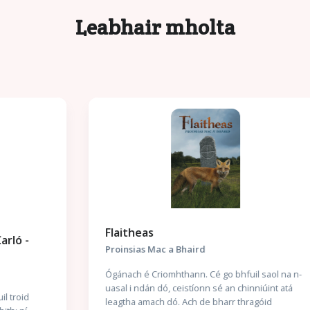
Leabhair mholta
Flaitheas
Proinsias Mac a Bhaird
Ógánach é Criomhthann. Cé go bhfuil saol na n-
uasal i ndán dó, ceistíonn sé an chinniúint atá
leagtha amach dó. Ach de bharr thragóid