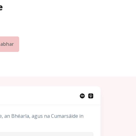
e
eabhar
ge, an Bhéarla, agus na Cumarsáide in