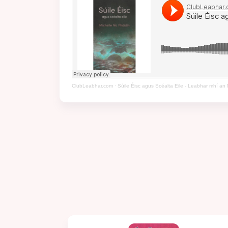
ClubLeabhar.com
·
Súile Éisc agus Scéalta Eile - Leabhar mhí an