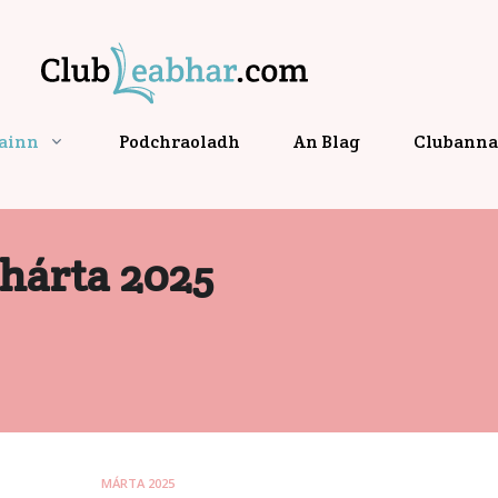
gainn
Podchraoladh
An Blag
Clubanna 
hárta 2025
MÁRTA 2025