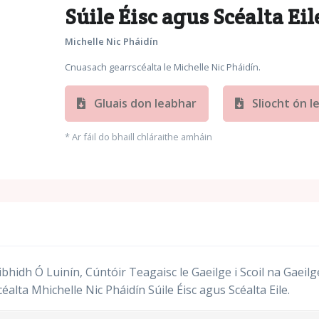
Súile Éisc agus Scéalta Eil
Michelle Nic Pháidín
Cnuasach gearrscéalta le Michelle Nic Pháidín.
Gluais don leabhar
Sliocht ón l
* Ar fáil do bhaill chláraithe amháin
bhidh Ó Luinín, Cúntóir Teagaisc le Gaeilge i Scoil na Gaeil
alta Mhichelle Nic Pháidín Súile Éisc agus Scéalta Eile.