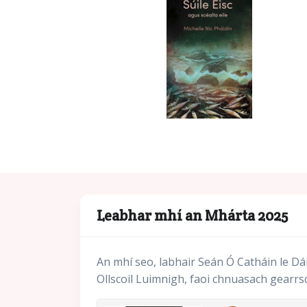
Leabhar mhí an Mhárta 2025
An mhí seo, labhair Seán Ó Catháin le Dái
Ollscoil Luimnigh, faoi chnuasach gearrscé