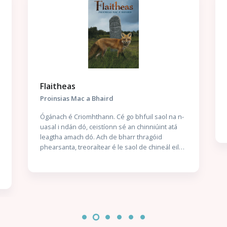
Flaitheas
Proinsias Mac a Bhaird
Ógánach é Criomhthann. Cé go bhfuil saol na n-
uasal i ndán dó, ceistíonn sé an chinniúint atá
leagtha amach dó. Ach de bharr thragóid
phearsanta, treoraítear é le saol de chineál eile
a lorg — agus ní gan stró a thabharfaidh sé faoin
aistear nua sin. Scéal Gach Duine Againn Seo
scéal a thugann radharc dúinn ar Cholm Cille an
duine, duine a raibh a chuid laigí féin aige agus a
raibh constaicí go leor le sárú aige. Tumtar sinn i
saol éiginnte an séú haois, tráth a raibh
athruithe móra ag teacht ar shaol na ndaoine;