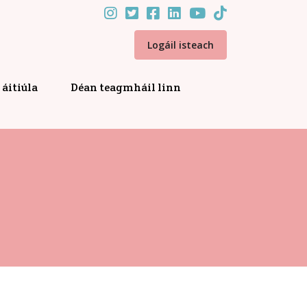
Logáil isteach
áitiúla
Déan teagmháil linn