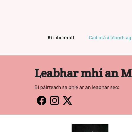
Bí i do bhall
Cad atá á léamh a
Leabhar mhí an M
Bí páirteach sa phlé ar an leabhar seo: