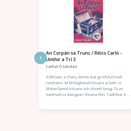
An Corpán sa Trunc / Réics Carló -
Uimhir a Trí 3
Cathal Ó Sándair
Sheosamh Mhic
án a
‘A Bhriain, a chara, deirim leat go bhfuil troid
agus an
romhainn. Ní bhfaighimid trócaire ar bith; ní
samh Mac
dhéanfaimid trócaire ach chomh beag. Tá an
 litriú suas
namhaid sa daingean cheana féin. Caithfear é a
ghraíocht.
ruaigeadh gan mhoill, nó beimid ródhéanach.’
Stuaim” ar
Nuair a thuirlingíonn trunc mistéireach ag doras
 an scéal
Chaitlín Mhic Gearailt, is beag coinne atá aici leis
l le hUaigh” a
an uafás atá istigh ann: corpán a fir céile. Bhí an
íos déanaí.
Garda óg Seán Mac Gearailt ar mhisean sár-
 Piat síos air
rúnda do Malcolm Ó Conchubhair, Cheannaire